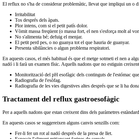
El reflux no s'ha de considerar problemàtic, llevat que impliqui un o 
Irritabilitat
Tos després dels àpats.
Plor intens, com si el petit patís dolor.
Vòmit massa freqüent (o massa fort, el nen s'esforça molt al vom
No s'alimenta bé; defuig el menjar.
El petit perd pes, o no guanya tot el que hauria de guanyar.
Presenta sibilàncies o algun problema respiratori.
En aquests casos, el més habitual és que el metge sotmeti el nen a alg
nadó i li farà un examen físic. Aquells nadons que no estiguin creix
Monitorització del pH esofàgic dels continguts de l'estómac que 
Radiografia de l'esòfag.
Radiografia de les vies digestives altes després que se li ha don
Tractament del reflux gastroesofàgic
Per a aquells nadons que estan creixent dins dels paràmetres estàndards
En aquests casos se suggereixen alguns canvis senzills com:
Fer-li fer un rot al nadó després de la presa de llet.
Espessir l'aliment mitjançant farines de cereals.