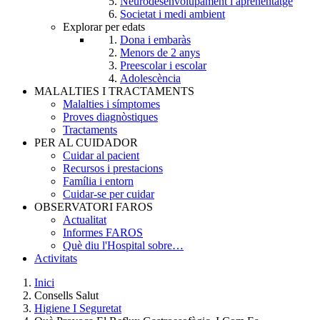
Neurodesenvolupament i aprenentatge
Societat i medi ambient
Explorar per edats
Dona i embaràs
Menors de 2 anys
Preescolar i escolar
Adolescència
MALALTIES I TRACTAMENTS
Malalties i símptomes
Proves diagnòstiques
Tractaments
PER AL CUIDADOR
Cuidar al pacient
Recursos i prestacions
Família i entorn
Cuidar-se per cuidar
OBSERVATORI FAROS
Actualitat
Informes FAROS
Què diu l'Hospital sobre…
Activitats
Inici
Consells Salut
Breadcrumb
Higiene I Seguretat