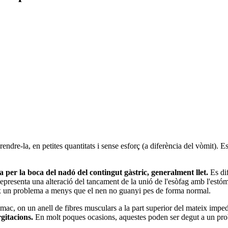
endre-la, en petites quantitats i sense esforç (a diferència del vòmit). E
da per la boca del nadó del contingut gàstric, generalment llet.
Es di
. Representa una alteració del tancament de la unió de l'esòfag amb l'est
x un problema a menys que el nen no guanyi pes de forma normal.
ómac, on un anell de fibres musculars a la part superior del mateix imped
rgitacions.
En molt poques ocasions, aquestes poden ser degut a un prob