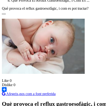
Què Provoca El Reflux Gastroesofàgic, I Com Es ...
Què provoca el reflux gastroesofàgic, i com es pot tractar?
Like
0
Dislike
0
Afegeix-nos com a font preferida
Share
Què provoca el reflux gastroesofàgic, i com