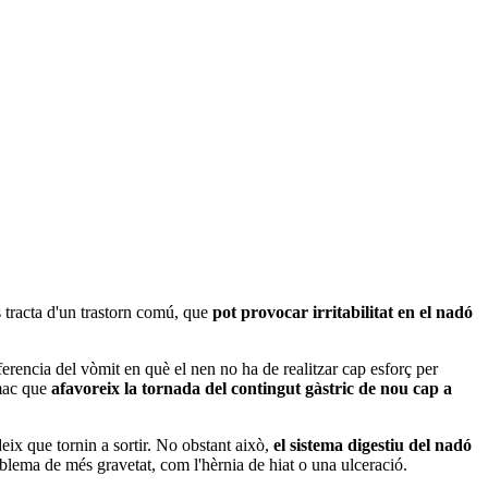
s tracta d'un trastorn comú, que
pot provocar irritabilitat en el nadó
ferencia del vòmit en què el nen no ha de realitzar cap esforç per
ómac que
afavoreix la tornada del contingut gàstric de nou cap a
eix que tornin a sortir. No obstant això,
el sistema digestiu del nadó
lema de més gravetat, com l'hèrnia de hiat o una ulceració.