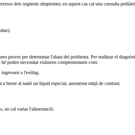
diversos dels següents símptomes; en aquest cas cal una consulta pediàtri
itar).
unes proves per determinar l'abast del problema.
Per realitzar el diagnò
ent bé poden necessitar exàmens complementaris com:
ingressen a l'esòfag.
at a beure al nadó un líquid especial, anomenat mitjà de contrast.
, no cal variar l'alimentació.