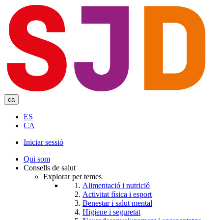
Skip
to
main
content
ca
ES
CA
Iniciar sessió
User
Qui som
account
Consells de salut
Explorar per temes
menu
Alimentació i nutrició
Activitat física i esport
Benestar i salut mental
Higiene i seguretat