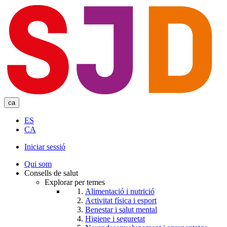
Skip
to
main
content
ca
ES
CA
Iniciar sessió
User
Qui som
account
Consells de salut
Explorar per temes
menu
Alimentació i nutrició
Activitat física i esport
Benestar i salut mental
Higiene i seguretat