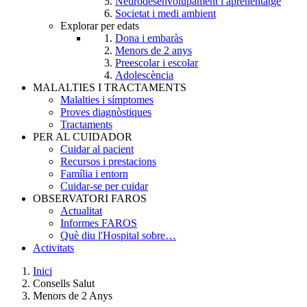
Neurodesenvolupament i aprenentatge
Societat i medi ambient
Explorar per edats
Dona i embaràs
Menors de 2 anys
Preescolar i escolar
Adolescència
MALALTIES I TRACTAMENTS
Malalties i símptomes
Proves diagnòstiques
Tractaments
PER AL CUIDADOR
Cuidar al pacient
Recursos i prestacions
Família i entorn
Cuidar-se per cuidar
OBSERVATORI FAROS
Actualitat
Informes FAROS
Què diu l'Hospital sobre…
Activitats
Inici
Consells Salut
Breadcrumb
Menors de 2 Anys