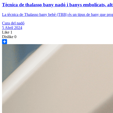
Tècnica de thalasso bany nadó i banys embolicats, alt
La tècnica de Thalasso bany bebè (TBB) és un tipus de bany que proporc
Cura del nadó
5 Abril 2024
Like
1
Dislike
0
Share