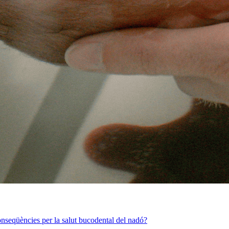
 conseqüències per la salut bucodental del nadó?