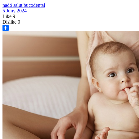
nadó
salut bucodental
5 Juny 2024
Like
9
Dislike
0
Share