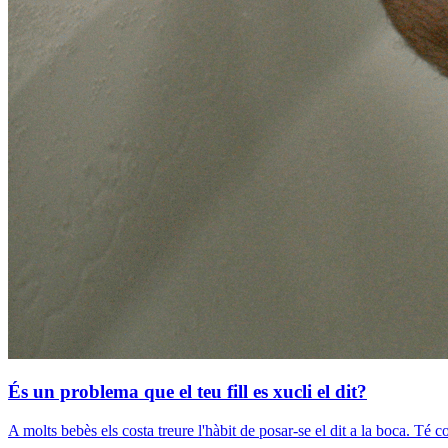
És un problema que el teu fill es xucli el dit?
A molts bebès els costa treure l'hàbit de posar-se el dit a la boca. Té