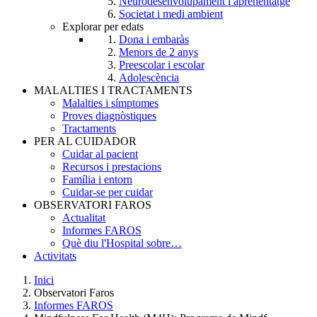
Neurodesenvolupament i aprenentatge
Societat i medi ambient
Explorar per edats
Dona i embaràs
Menors de 2 anys
Preescolar i escolar
Adolescència
MALALTIES I TRACTAMENTS
Malalties i símptomes
Proves diagnòstiques
Tractaments
PER AL CUIDADOR
Cuidar al pacient
Recursos i prestacions
Família i entorn
Cuidar-se per cuidar
OBSERVATORI FAROS
Actualitat
Informes FAROS
Què diu l'Hospital sobre…
Activitats
Inici
Observatori Faros
Breadcrumb
Informes FAROS