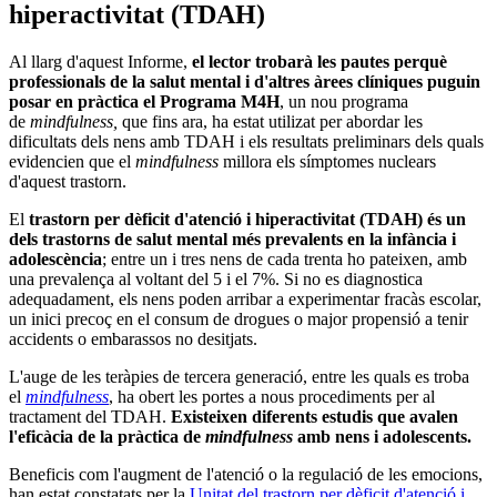
hiperactivitat (TDAH)
Al llarg d'aquest Informe,
el lector trobarà les pautes perquè
professionals de la salut mental i d'altres àrees clíniques puguin
posar en pràctica el Programa M4H
, un nou programa
de
mindfulness,
que fins ara, ha estat utilizat per abordar les
dificultats dels nens amb TDAH i els resultats preliminars dels quals
evidencien que el
mindfulness
millora els símptomes nuclears
d'aquest trastorn.
El
trastorn per dèficit d'atenció i hiperactivitat (TDAH) és un
dels trastorns de salut mental més prevalents en la infància i
adolescència
; entre un i tres nens de cada trenta ho pateixen, amb
una prevalença al voltant del 5 i el 7%. Si no es diagnostica
adequadament, els nens poden arribar a experimentar fracàs escolar,
un inici precoç en el consum de drogues o major propensió a tenir
accidents o embarassos no desitjats.
L'auge de les teràpies de tercera generació, entre les quals es troba
el
mindfulness
, ha obert les portes a nous procediments per al
tractament del TDAH.
Existeixen diferents estudis que avalen
l'eficàcia de la pràctica de
mindfulness
amb nens i adolescents.
​Beneficis com l'augment de l'atenció o la regulació de les emocions,
han estat constatats per la
Unitat del trastorn per dèficit d'atenció i