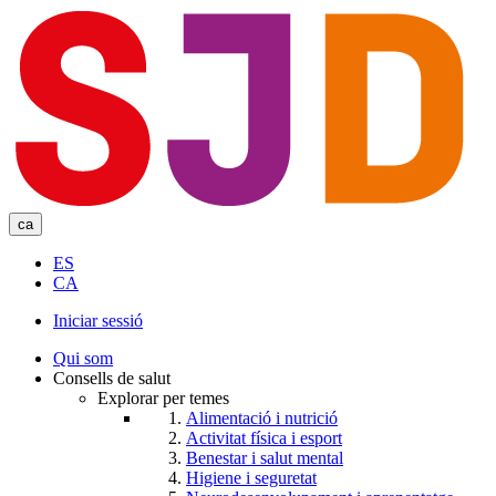
Skip
to
main
content
ca
ES
CA
Iniciar sessió
User
Qui som
account
Consells de salut
Explorar per temes
menu
Alimentació i nutrició
Activitat física i esport
Benestar i salut mental
Higiene i seguretat