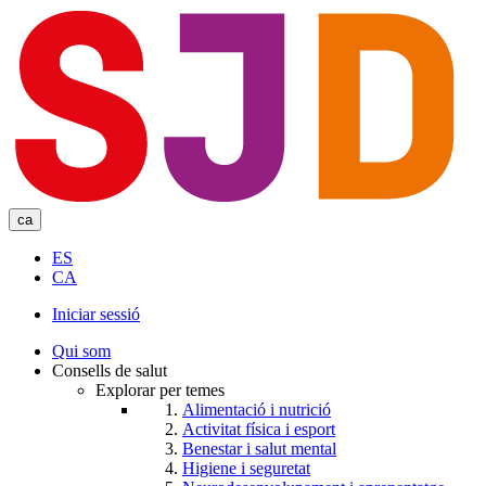
Skip
to
main
content
ca
ES
CA
Iniciar sessió
User
Qui som
account
Consells de salut
Explorar per temes
menu
Alimentació i nutrició
Activitat física i esport
Benestar i salut mental
Higiene i seguretat