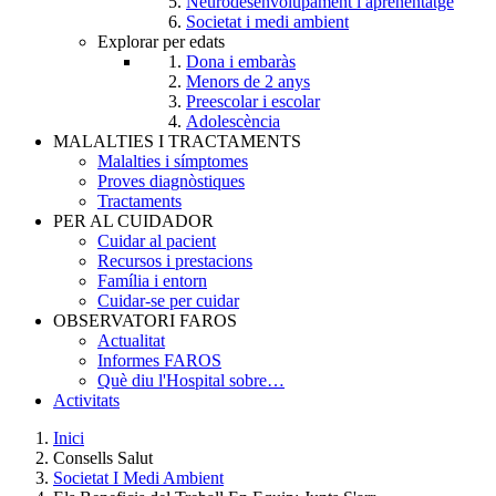
Neurodesenvolupament i aprenentatge
Societat i medi ambient
Explorar per edats
Dona i embaràs
Menors de 2 anys
Preescolar i escolar
Adolescència
MALALTIES I TRACTAMENTS
Malalties i símptomes
Proves diagnòstiques
Tractaments
PER AL CUIDADOR
Cuidar al pacient
Recursos i prestacions
Família i entorn
Cuidar-se per cuidar
OBSERVATORI FAROS
Actualitat
Informes FAROS
Què diu l'Hospital sobre…
Activitats
Inici
Consells Salut
Breadcrumb
Societat I Medi Ambient