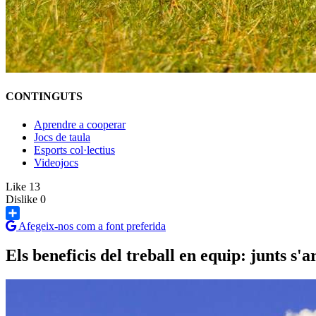
CONTINGUTS
Aprendre a cooperar
Jocs de taula
Esports col·lectius
Videojocs
Like
13
Dislike
0
Afegeix-nos com a font preferida
Share
Els beneficis del treball en equip: junts s'