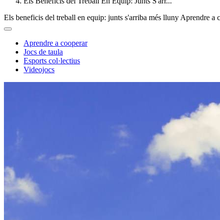
Els Beneficis del Treball En Equip: Junts S'arr...
Els beneficis del treball en equip: junts s'arriba més lluny
Aprendre a 
Aprendre a cooperar
Jocs de taula
Esports col·lectius
Videojocs