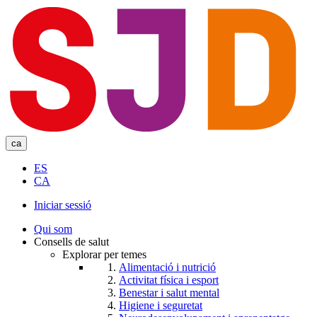
Skip
to
main
content
ca
ES
CA
Iniciar sessió
User
Qui som
account
Consells de salut
Explorar per temes
menu
Alimentació i nutrició
Activitat física i esport
Benestar i salut mental
Higiene i seguretat