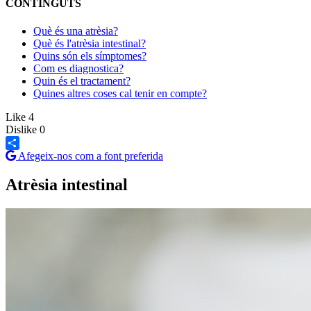
CONTINGUTS
Què és una atrèsia?
Què és l'atrèsia intestinal?
Quins són els símptomes?
Com es diagnostica?
Quin és el tractament?
Quines altres coses cal tenir en compte?
Like
4
Dislike
0
Afegeix-nos com a font preferida
Share
Atrèsia intestinal