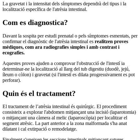
La gravetat i la intensitat dels símptomes dependrà del tipus i la
localització específica de l'atrèsia intestinal.
Com es diagnostica?
Davant la sospita per estudi prenatal o pels símptomes esmentats, per
confirmar el diagnòstic de l'atrèsia intestinal es
realitzen proves
mèdiques, com ara radiografies simples i amb contrast i
ecografies.
Aquestes proves ajuden a comprovar l'obstrucció de l'intestí ia
determinar-ne la localització al llarg del tub digestiu (duodè, jejú,
íleum o còlon) i gravetat (si l'intestí es dilata progressivament es pot
perforar).
Quin és el tractament?
El tractament de l’atrèsia intestinal és quirúrgic. El procediment
consisteix a explorar l'abdomen mitjançant una incisió (laparotomia)
o mitjançant una càmera al melic (laparoscòpia) per localitzar el
segment atrèsic. La part anterior a la zona malformada s'ha anat
dilatant i cal extirpació o remodelatge.
Finalment s'uneixen les seccions intestinals mitjançant sutures