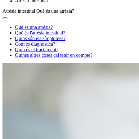
Atrèsia Intestinal
Atrèsia intestinal
Què és una atrèsia?
Què és una atrèsia?
Què és l'atrèsia intestinal?
Quins són els símptomes?
Com es diagnostica?
Quin és el tractament?
Quines altres coses cal tenir en compte?