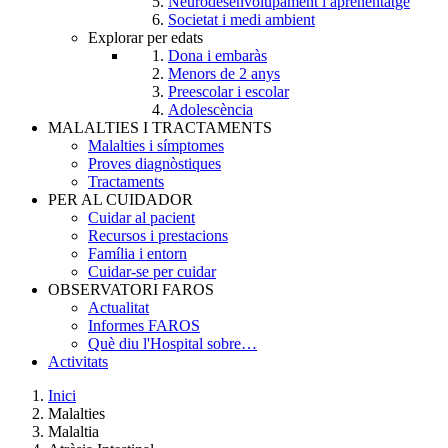
Neurodesenvolupament i aprenentatge
Societat i medi ambient
Explorar per edats
Dona i embaràs
Menors de 2 anys
Preescolar i escolar
Adolescència
MALALTIES I TRACTAMENTS
Malalties i símptomes
Proves diagnòstiques
Tractaments
PER AL CUIDADOR
Cuidar al pacient
Recursos i prestacions
Família i entorn
Cuidar-se per cuidar
OBSERVATORI FAROS
Actualitat
Informes FAROS
Què diu l'Hospital sobre…
Activitats
Inici
Malalties
Breadcrumb
Malaltia