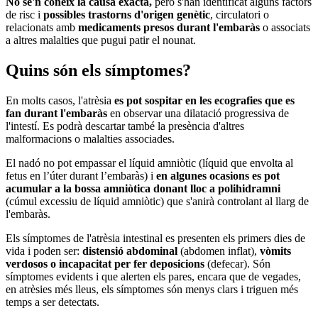
No se'n coneix la causa exacta,
però s'han identificat alguns factors
de risc i
possibles trastorns d'origen genètic
, circulatori o
relacionats amb
medicaments presos durant l'embaràs
o associats
a altres malalties que pugui patir el nounat.
Quins són els símptomes?
En molts casos, l'atrèsia
es pot sospitar en les ecografies que es
fan durant l'embaràs
en observar una dilatació progressiva de
l'intestí. Es podrà descartar també la presència d'altres
malformacions o malalties associades.
El nadó no pot empassar el líquid amniòtic (líquid que envolta al
fetus en l’úter durant l’embaràs) i
en algunes ocasions es pot
acumular a la bossa amniòtica donant lloc a polihidramni
(cúmul excessiu de líquid amniòtic) que s'anirà controlant al llarg de
l'embaràs.
Els símptomes de l'atrèsia intestinal es presenten els primers dies de
vida i poden ser:
distensió abdominal
(abdomen inflat),
vòmits
verdosos o incapacitat per fer deposicions
(defecar). Són
símptomes evidents i que alerten els pares, encara que de vegades,
en atrèsies més lleus, els símptomes són menys clars i triguen més
temps a ser detectats.