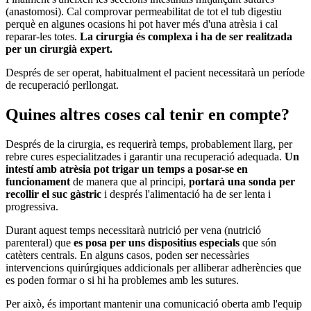
(anastomosi). Cal comprovar permeabilitat de tot el tub digestiu
perquè en algunes ocasions hi pot haver més d'una atrèsia i cal
reparar-les totes.
La cirurgia és complexa i ha de ser realitzada
per un cirurgià expert.
Després de ser operat, habitualment el pacient necessitarà un període
de recuperació perllongat.
Quines altres coses cal tenir en compte?
Després de la cirurgia, es requerirà temps, probablement llarg, per
rebre cures especialitzades i garantir una recuperació adequada.
Un
intestí amb atrèsia pot trigar un temps a posar-se en
funcionament
de manera que al principi,
portarà una sonda per
recollir el suc gàstric
i després l'alimentació ha de ser lenta i
progressiva.
Durant aquest temps necessitarà nutrició per vena (nutrició
parenteral) que
es posa per uns dispositius especials
que són
catèters centrals. En alguns casos, poden ser necessàries
intervencions quirúrgiques addicionals per alliberar adherències que
es poden formar o si hi ha problemes amb les sutures.
Per això, és important mantenir una comunicació oberta amb l'equip