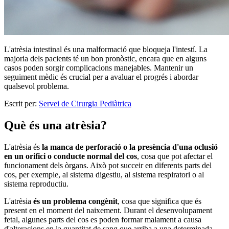
L'atrèsia intestinal és una malformació que bloqueja l'intestí. La
majoria dels pacients té un bon pronòstic, encara que en alguns
casos poden sorgir complicacions manejables. Mantenir un
seguiment mèdic és crucial per a avaluar el progrés i abordar
qualsevol problema.
Escrit per:
Servei de Cirurgia Pediàtrica
Què és una atrèsia?
L'atrèsia és
la manca de perforació o la presència d'una oclusió
en un orifici o conducte normal del cos
, cosa que pot afectar el
funcionament dels òrgans. Això pot succeir en diferents parts del
cos, per exemple, al sistema digestiu, al sistema respiratori o al
sistema reproductiu.
L'atrèsia
és un problema congènit
, cosa que significa que és
present en el moment del naixement. Durant el desenvolupament
fetal, algunes parts del cos es poden formar malament a causa
d'alteracions en la quantitat de sang que arriba a una determinada