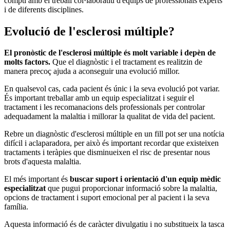
compti amb el treball col·laboratiu d'equips de professionals experts
i de diferents disciplines.
Evolució de l'esclerosi múltiple?
El pronòstic de l'esclerosi múltiple és molt variable i depèn de
molts factors.
Que el diagnòstic i el tractament es realitzin de
manera precoç ajuda a aconseguir una evolució millor.
En qualsevol cas, cada pacient és únic i la seva evolució pot variar.
És important treballar amb un equip especialitzat i seguir el
tractament i les recomanacions dels professionals per controlar
adequadament la malaltia i millorar la qualitat de vida del pacient.
Rebre un diagnòstic d'esclerosi múltiple en un fill pot ser una notícia
difícil i aclaparadora, per això és important recordar que existeixen
tractaments i teràpies que disminueixen el risc de presentar nous
brots d'aquesta malaltia.
El més important és
buscar suport i orientació d'un equip mèdic
especialitzat
que pugui proporcionar informació sobre la malaltia,
opcions de tractament i suport emocional per al pacient i la seva
família.
Aquesta informació és de caràcter divulgatiu i no substitueix la tasca