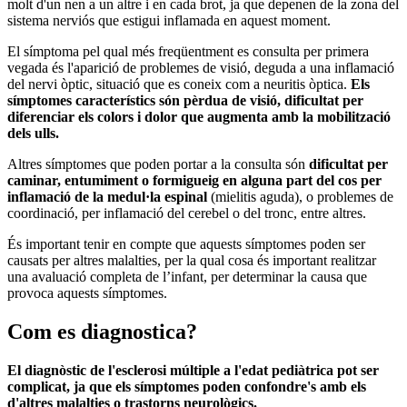
molt d'un nen a un altre i en cada brot, ja que depenen de la zona del
sistema nerviós que estigui inflamada en aquest moment.
El símptoma pel qual més freqüentment es consulta per primera
vegada és l'aparició de problemes de visió, deguda a una inflamació
del nervi òptic, situació que es coneix com a neuritis òptica.
Els
símptomes característics són pèrdua de visió, dificultat per
diferenciar els colors i dolor que augmenta amb la mobilització
dels ulls.
Altres símptomes que poden portar a la consulta són
dificultat per
caminar, entumiment o formigueig en alguna part del cos per
inflamació de la medul·la espinal
(mielitis aguda), o problemes de
coordinació, per inflamació del cerebel o del tronc, entre altres.
És important tenir en compte que aquests símptomes poden ser
causats per altres malalties, per la qual cosa és important realitzar
una avaluació completa de l’infant, per determinar la causa que
provoca aquests símptomes.
Com es diagnostica?
El diagnòstic de l'esclerosi múltiple a l'edat pediàtrica pot ser
complicat, ja que els símptomes poden confondre's amb els
d'altres malalties o trastorns neurològics.