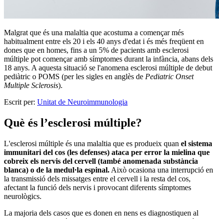
Malgrat que és una malaltia que acostuma a començar més
habitualment entre els 20 i els 40 anys d'edat i és més freqüent en
dones que en homes, fins a un 5% de pacients amb esclerosi
múltiple pot començar amb símptomes durant la infància, abans dels
18 anys. A aquesta situació se l'anomena esclerosi múltiple de debut
pediàtric o POMS (per les sigles en anglès de
Pediatric Onset
Multiple Sclerosis
).
Escrit per:
Unitat de Neuroimmunologia
Què és l’esclerosi múltiple?
L'esclerosi múltiple és una malaltia que es produeix quan
el sistema
immunitari del cos (les defenses) ataca per error la mielina que
cobreix els nervis del cervell (també anomenada substància
blanca) o de la medul·la espinal.
Això ocasiona una interrupció en
la transmissió dels missatges entre el cervell i la resta del cos,
afectant la funció dels nervis i provocant diferents símptomes
neurològics.
La majoria dels casos que es donen en nens es diagnostiquen al