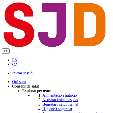
Skip
to
main
content
ca
ES
CA
Iniciar sessió
User
Qui som
account
Consells de salut
Explorar per temes
menu
Alimentació i nutrició
Activitat física i esport
Benestar i salut mental
Higiene i seguretat