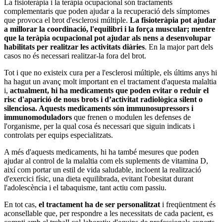
La fisioteràpia i la teràpia ocupacional són tractaments
complementaris que poden ajudar a la recuperació dels símptomes
que provoca el brot d'esclerosi múltiple.
La fisioteràpia pot ajudar
a millorar la coordinació, l'equilibri i la força muscular; mentre
que la teràpia ocupacional pot ajudar als nens a desenvolupar
habilitats per realitzar les activitats diàries
. En la major part dels
casos no és necessari realitzar-la fora del brot.
Tot i que no existeix cura per a l'esclerosi múltiple, els últims anys hi
ha hagut un avanç molt important en el tractament d'aquesta malaltia
i,
actualment, hi ha medicaments que poden evitar o reduir el
risc d'aparició de nous brots i d’activitat radiològica silent o
silenciosa. Aquests medicaments són immunosupressors i
immunomoduladors
que frenen o modulen les defenses de
l'organisme, per la qual cosa és necessari que siguin indicats i
controlats per equips especialitzats.
A més d'aquests medicaments, hi ha també mesures que poden
ajudar al control de la malaltia com els suplements de vitamina D,
així com portar un estil de vida saludable, incloent la realització
d'exercici físic, una dieta equilibrada, evitant l'obesitat durant
l'adolescència i el tabaquisme, tant actiu com passiu.
En tot cas,
el tractament ha de ser personalitzat
i freqüentment és
aconsellable que, per respondre a les necessitats de cada pacient, es