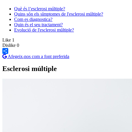
Què és l’esclerosi múltiple?
Quins són els símptomes de l'esclerosi múltiple?
Com es diagnostica?
Quin és el seu tractament?
Evolució de l'esclerosi múltiple?
Like
1
Dislike
0
Afegeix-nos com a font preferida
Share
Esclerosi múltiple