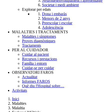
Neurodesenvolupament i aprenentatge
Societat i medi ambient
Explorar per edats
Dona i embaràs
Menors de 2 anys
Preescolar i escolar
Adolescència
MALALTIES I TRACTAMENTS
Malalties i símptomes
Proves diagnòstiques
Tractaments
PER AL CUIDADOR
Cuidar al pacient
Recursos i prestacions
Família i entorn
Cuidar-se per cuidar
OBSERVATORI FAROS
Actualitat
Informes FAROS
Què diu l'Hospital sobre…
Activitats
Inici
Malalties
Breadcrumb
Malaltia