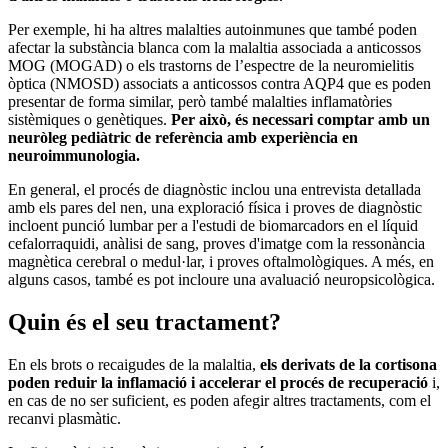
Per exemple, hi ha altres malalties autoinmunes que també poden
afectar la substància blanca com la malaltia associada a anticossos
MOG (MOGAD) o els trastorns de l’espectre de la neuromielitis
òptica (NMOSD) associats a anticossos contra AQP4 que es poden
presentar de forma similar, però també malalties inflamatòries
sistèmiques o genètiques.
Per això, és necessari comptar amb un
neuròleg pediàtric de referència amb experiència en
neuroimmunologia.
En general, el procés de diagnòstic inclou una entrevista detallada
amb els pares del nen, una exploració física i proves de diagnòstic
incloent punció lumbar per a l'estudi de biomarcadors en el líquid
cefalorraquidi, anàlisi de sang, proves d'imatge com la ressonància
magnètica cerebral o medul·lar, i proves oftalmològiques. A més, en
alguns casos, també es pot incloure una avaluació neuropsicològica.
Quin és el seu tractament?
En els brots o recaigudes de la malaltia,
els derivats de la cortisona
poden reduir la inflamació i accelerar el procés de recuperació
i,
en cas de no ser suficient, es poden afegir altres tractaments, com el
recanvi plasmàtic.