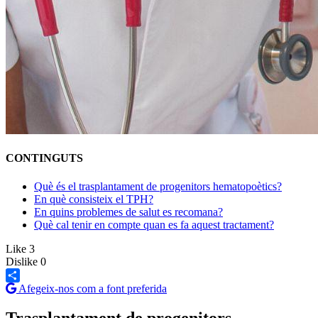
CONTINGUTS
Què és el trasplantament de progenitors hematopoètics?
En què consisteix el TPH?
En quins problemes de salut es recomana?
Què cal tenir en compte quan es fa aquest tractament?
Like
3
Dislike
0
Afegeix-nos com a font preferida
Share