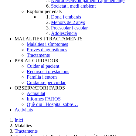
Neurodesenvolupament i aprenentatge
Societat i medi ambient
Explorar per edats
Dona i embaràs
Menors de 2 anys
Preescolar i escolar
Adolescència
MALALTIES I TRACTAMENTS
Malalties i símptomes
Proves diagnòstiques
Tractaments
PER AL CUIDADOR
Cuidar al pacient
Recursos i prestacions
Família i entorn
Cuidar-se per cuidar
OBSERVATORI FAROS
Actualitat
Informes FAROS
Què diu l'Hospital sobre…
Activitats
Inici
Malalties
Breadcrumb
Tractaments