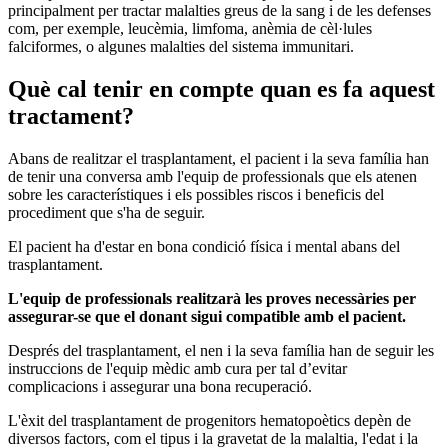
principalment per tractar malalties greus de la sang i de les defenses
com, per exemple, leucèmia, limfoma, anèmia de cèl·lules
falciformes, o algunes malalties del sistema immunitari.
Què cal tenir en compte quan es fa aquest
tractament?
Abans de realitzar el trasplantament, el pacient i la seva família han
de tenir una conversa amb l'equip de professionals que els atenen
sobre les característiques i els possibles riscos i beneficis del
procediment que s'ha de seguir.
El pacient ha d'estar en bona condició física i mental abans del
trasplantament.
L'equip de professionals realitzarà les proves necessàries per
assegurar-se que el donant sigui compatible amb el pacient.
Després del trasplantament, el nen i la seva família han de seguir les
instruccions de l'equip mèdic amb cura per tal d’evitar
complicacions i assegurar una bona recuperació.
L'èxit del trasplantament de progenitors hematopoètics depèn de
diversos factors, com el tipus i la gravetat de la malaltia, l'edat i la