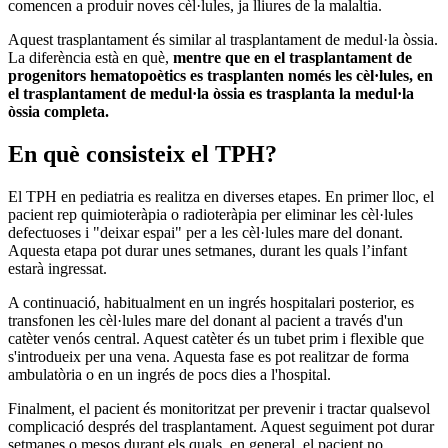
comencen a produir noves cèl·lules, ja lliures de la malaltia.
Aquest trasplantament és similar al trasplantament de medul·la òssia.
La diferència està en què,
mentre que en el trasplantament de
progenitors hematopoètics es trasplanten només les cèl·lules, en
el trasplantament de medul·la òssia es trasplanta la medul·la
òssia completa.
En què consisteix el TPH?
El TPH en pediatria es realitza en diverses etapes. En primer lloc, el
pacient rep quimioteràpia o radioteràpia per eliminar les cèl·lules
defectuoses i "deixar espai" per a les cèl·lules mare del donant.
Aquesta etapa pot durar unes setmanes, durant les quals l’infant
estarà ingressat.
A continuació, habitualment en un ingrés hospitalari posterior, es
transfonen les cèl·lules mare del donant al pacient a través d'un
catèter venós central. Aquest catèter és un tubet prim i flexible que
s'introdueix per una vena. Aquesta fase es pot realitzar de forma
ambulatòria o en un ingrés de pocs dies a l'hospital.
Finalment, el pacient és monitoritzat per prevenir i tractar qualsevol
complicació després del trasplantament. Aquest seguiment pot durar
setmanes o mesos durant els quals, en general, el pacient no