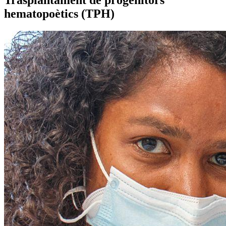
Trasplantament de progenitors
hematopoètics (TPH)