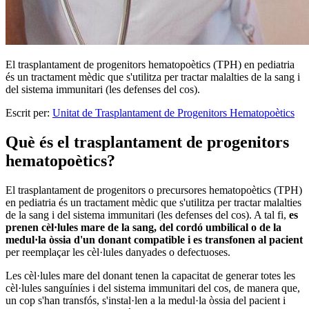
El trasplantament de progenitors hematopoètics (TPH) en pediatria
és un tractament mèdic que s'utilitza per tractar malalties de la sang i
del sistema immunitari (les defenses del cos).
Escrit per:
Unitat de Trasplantament de Progenitors Hematopoètics
Què és el trasplantament de progenitors
hematopoètics?
El trasplantament de progenitors o precursores hematopoètics (TPH)
en pediatria és un tractament mèdic que s'utilitza per tractar malalties
de la sang i del sistema immunitari (les defenses del cos). A tal fi,
es
prenen cèl·lules mare de la sang, del cordó umbilical o de la
medul·la òssia d'un donant compatible i es transfonen al pacient
per reemplaçar les cèl·lules danyades o defectuoses.
Les cèl·lules mare del donant tenen la capacitat de generar totes les
cèl·lules sanguínies i del sistema immunitari del cos, de manera que,
un cop s'han transfós, s'instal·len a la medul·la òssia del pacient i