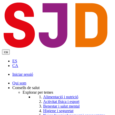
Skip
to
main
content
ca
ES
CA
Iniciar sessió
User
Qui som
account
Consells de salut
Explorar per temes
menu
Alimentació i nutrició
Activitat física i esport
Benestar i salut mental
Higiene i seguretat