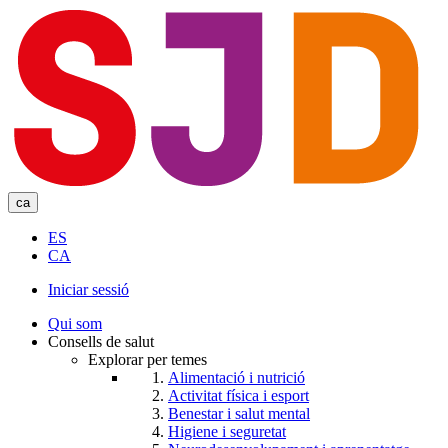
Skip
to
main
content
ca
ES
CA
Iniciar sessió
User
Qui som
account
Consells de salut
Explorar per temes
menu
Alimentació i nutrició
Activitat física i esport
Benestar i salut mental
Higiene i seguretat