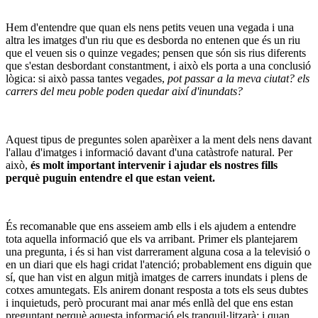
Hem d'entendre que quan els nens petits veuen una vegada i una
altra les imatges d'un riu que es desborda no entenen que és un riu
que el veuen sis o quinze vegades; pensen que són sis rius diferents
que s'estan desbordant constantment, i això els porta a una conclusió
lògica: si això passa tantes vegades,
pot passar a la meva ciutat? els
carrers del meu poble poden quedar així d'inundats?
Aquest tipus de preguntes solen aparèixer a la ment dels nens davant
l'allau d'imatges i informació davant d'una catàstrofe natural. Per
això,
és molt important intervenir i ajudar els nostres fills
perquè puguin entendre el que estan veient.
És recomanable que ens asseiem amb ells i els ajudem a entendre
tota aquella informació que els va arribant. Primer els plantejarem
una pregunta, i és si han vist darrerament alguna cosa a la televisió o
en un diari que els hagi cridat l'atenció; probablement ens diguin que
sí, que han vist en algun mitjà imatges de carrers inundats i plens de
cotxes amuntegats. Els anirem donant resposta a tots els seus dubtes
i inquietuds, però procurant mai anar més enllà del que ens estan
preguntant perquè aquesta informació els tranquil·litzarà; i quan