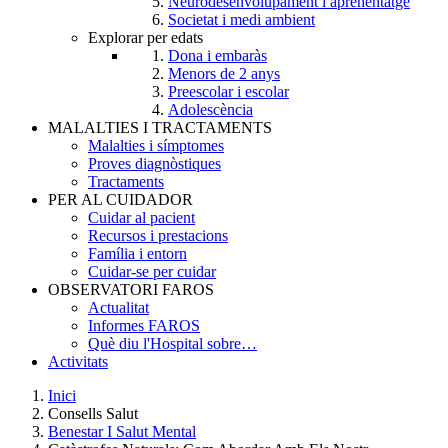
Neurodesenvolupament i aprenentatge
Societat i medi ambient
Explorar per edats
Dona i embaràs
Menors de 2 anys
Preescolar i escolar
Adolescència
MALALTIES I TRACTAMENTS
Malalties i símptomes
Proves diagnòstiques
Tractaments
PER AL CUIDADOR
Cuidar al pacient
Recursos i prestacions
Família i entorn
Cuidar-se per cuidar
OBSERVATORI FAROS
Actualitat
Informes FAROS
Què diu l'Hospital sobre…
Activitats
Inici
Consells Salut
Breadcrumb
Benestar I Salut Mental