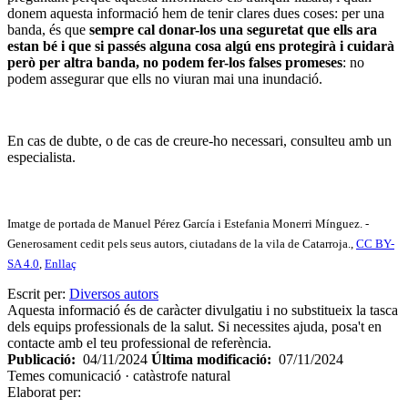
donem aquesta informació hem de tenir clares dues coses: per una
banda, és que
sempre cal donar-los una seguretat que ells ara
estan bé i que si passés alguna cosa algú ens protegirà i cuidarà
però per altra banda, no podem fer-los falses promeses
: no
podem assegurar que ells no viuran mai una inundació.
En cas de dubte, o de cas de creure-ho necessari, consulteu amb un
especialista.
Imatge de portada de Manuel Pérez García i Estefania Monerri Mínguez. -
Generosament cedit pels seus autors, ciutadans de la vila de Catarroja.,
CC BY-
SA 4.0
,
Enllaç
Escrit per:
Diversos autors
Aquesta informació és de caràcter divulgatiu i no substitueix la tasca
dels equips professionals de la salut. Si necessites ajuda, posa't en
contacte amb el teu professional de referència.
Publicació:
04/11/2024
Última modificació:
07/11/2024
Temes
comunicació · catàstrofe natural
Elaborat per: