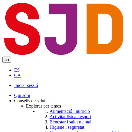
Skip
to
main
content
ca
ES
CA
Iniciar sessió
User
Qui som
account
Consells de salut
Explorar per temes
menu
Alimentació i nutrició
Activitat física i esport
Benestar i salut mental
Higiene i seguretat