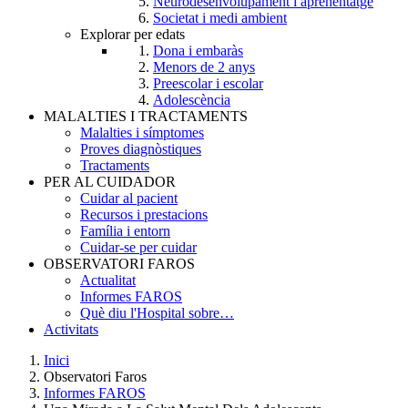
Neurodesenvolupament i aprenentatge
Societat i medi ambient
Explorar per edats
Dona i embaràs
Menors de 2 anys
Preescolar i escolar
Adolescència
MALALTIES I TRACTAMENTS
Malalties i símptomes
Proves diagnòstiques
Tractaments
PER AL CUIDADOR
Cuidar al pacient
Recursos i prestacions
Família i entorn
Cuidar-se per cuidar
OBSERVATORI FAROS
Actualitat
Informes FAROS
Què diu l'Hospital sobre…
Activitats
Inici
Observatori Faros
Breadcrumb
Informes FAROS