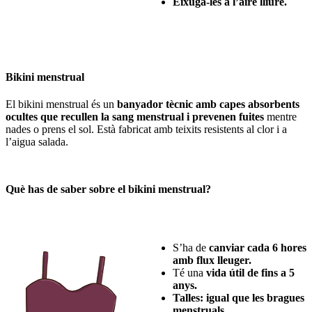
Eixuga-les a l’aire lliure.
Bikini menstrual
El bikini menstrual és un
banyador tècnic amb capes absorbents
ocultes que recullen la sang menstrual i prevenen fuites
mentre
nades o prens el sol. Està fabricat amb teixits resistents al clor i a
l’aigua salada.
Què has de saber sobre el bikini menstrual?
S’ha de
canviar cada 6 hores
amb flux lleuger.
Té una
vida útil de fins a 5
anys.
Talles: igual que les bragues
menstruals.