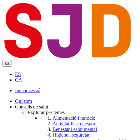
Skip
to
main
content
ca
ES
CA
Iniciar sessió
User
Qui som
account
Consells de salut
Explorar per temes
menu
Alimentació i nutrició
Activitat física i esport
Benestar i salut mental
Higiene i seguretat