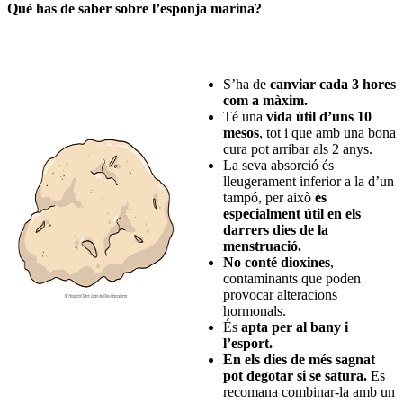
Què has de saber sobre l’esponja marina?
S’ha de
canviar cada 3 hores
com a màxim.
Té una
vida útil d’uns 10
mesos
, tot i que amb una bona
cura pot arribar als 2 anys.
La seva absorció és
lleugerament inferior a la d’un
tampó, per això
és
especialment útil en els
darrers dies de la
menstruació.
No conté dioxines
,
contaminants que poden
provocar alteracions
hormonals.
És
apta per al bany i
l’esport.
En els dies de més sagnat
pot degotar si se satura.
Es
recomana combinar-la amb un