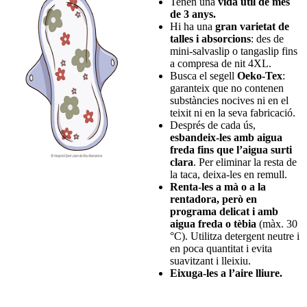
Tenen una
vida útil de més
de 3 anys.
Hi ha una
gran varietat de
talles i absorcions
: des de
mini-salvaslip o tangaslip fins
a compresa de nit 4XL.
Busca el segell
Oeko-Tex
:
garanteix que no contenen
substàncies nocives ni en el
teixit ni en la seva fabricació.
Després de cada ús,
esbandeix-les amb aigua
freda fins que l’aigua surti
clara
. Per eliminar la resta de
la taca, deixa-les en remull.
Renta-les a mà o a la
rentadora, però en
programa delicat i amb
aigua freda o tèbia
(màx. 30
°C). Utilitza detergent neutre i
en poca quantitat i evita
suavitzant i lleixiu.
Eixuga-les a l’aire lliure.