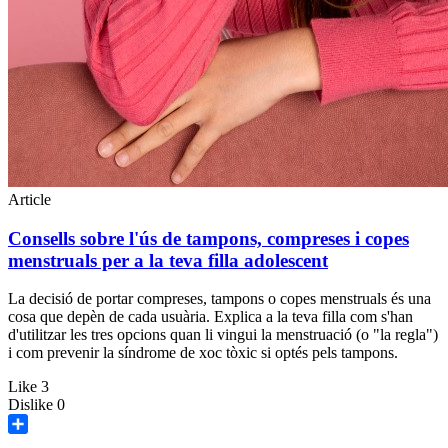
Article
Consells sobre l'ús de tampons, compreses i copes
menstruals per a la teva filla adolescent
La decisió de portar compreses, tampons o copes menstruals és una
cosa que depèn de cada usuària. Explica a la teva filla com s'han
d'utilitzar les tres opcions quan li vingui la menstruació (o "la regla")
i com prevenir la síndrome de xoc tòxic si optés pels tampons.
Like
3
Dislike
0
Share