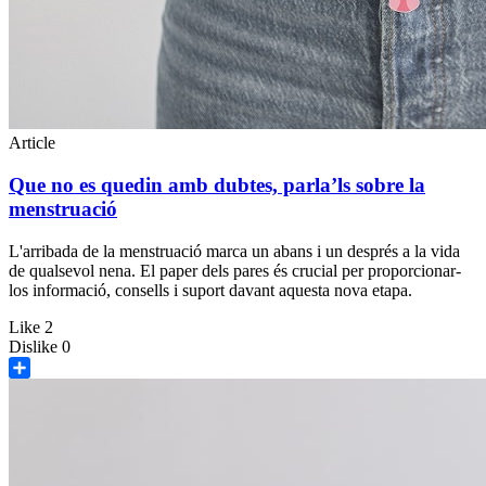
Article
Que no es quedin amb dubtes, parla’ls sobre la
menstruació
L'arribada de la menstruació marca un abans i un després a la vida
de qualsevol nena. El paper dels pares és crucial per proporcionar-
los informació, consells i suport davant aquesta nova etapa.
Like
2
Dislike
0
Share