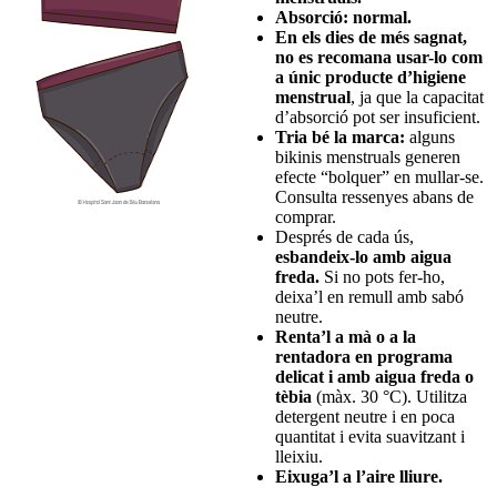
Absorció: normal.
En els dies de més sagnat,
no es recomana usar-lo com
a únic producte d’higiene
menstrual
, ja que la capacitat
d’absorció pot ser insuficient.
Tria bé la marca:
alguns
bikinis menstruals generen
efecte “bolquer” en mullar-se.
Consulta ressenyes abans de
comprar.
Després de cada ús,
esbandeix-lo amb aigua
freda.
Si no pots fer-ho,
deixa’l en remull amb sabó
neutre.
Renta’l a mà o a la
rentadora en programa
delicat i amb aigua freda o
tèbia
(màx. 30 °C). Utilitza
detergent neutre i en poca
quantitat i evita suavitzant i
lleixiu.
Eixuga’l a l’aire lliure.