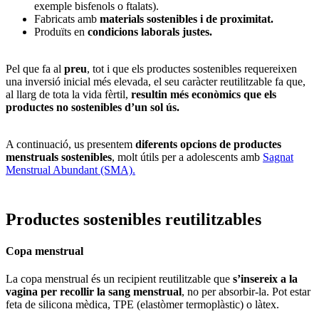
exemple bisfenols o ftalats).
Fabricats amb
materials sostenibles i de proximitat.
Produïts en
condicions laborals justes.
Pel que fa al
preu
, tot i que els productes sostenibles requereixen
una inversió inicial més elevada, el seu caràcter reutilitzable fa que,
al llarg de tota la vida fèrtil,
resultin més econòmics que els
productes no sostenibles d’un sol ús.
A continuació, us presentem
diferents opcions de productes
menstruals sostenibles
, molt útils per a adolescents amb
Sagnat
Menstrual Abundant (SMA).
Productes sostenibles reutilitzables
Copa menstrual
La copa menstrual és un recipient reutilitzable que
s’insereix a la
vagina per recollir la sang menstrual
, no per absorbir-la. Pot estar
feta de silicona mèdica, TPE (elastòmer termoplàstic) o làtex.