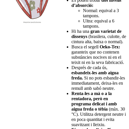
Es poden trobar
dos nivells
d’absorció:
Normal: equival a 3
tampons.
Ultra: equival a 6
tampons.
Hi ha una
gran varietat de
dissenys
(brasilera, culotte, de
cintura alta, baixa o normal).
Busca el segell
Oeko-Tex:
garanteix que no contenen
substàncies nocives ni en el
teixit ni en la seva fabricació.
Després de cada ús,
esbandeix-les amb aigua
freda.
Si no pots esbandir-les
immediatament, deixa-les en
remull amb sabó neutre.
Renta-les a mà o a la
rentadora, però en
programa delicat i amb
aigua freda o tèbia
(màx. 30
°C). Utilitza detergent neutre i
en poca quantitat i evita
suavitzant i lleixiu.