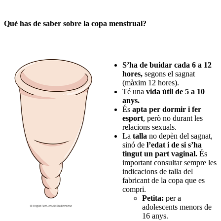
Què has de saber sobre la copa menstrual?
S’ha de buidar cada 6 a 12
hores,
segons el sagnat
(màxim 12 hores).
Té una
vida útil de 5 a 10
anys.
És
apta per dormir i fer
esport
, però no durant les
relacions sexuals.
La
talla
no depèn del sagnat,
sinó de
l’edat i de si s’ha
tingut un part vaginal.
És
important consultar sempre les
indicacions de talla del
fabricant de la copa que es
compri.
Petita:
per a
adolescents menors de
16 anys.