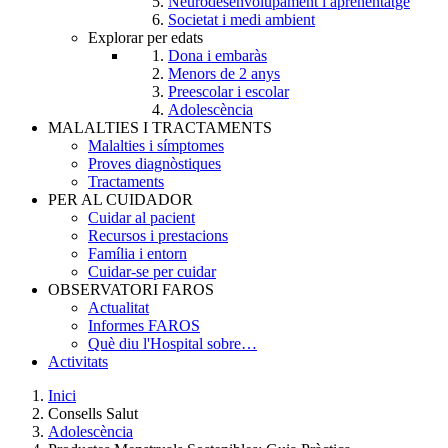
Neurodesenvolupament i aprenentatge
Societat i medi ambient
Explorar per edats
Dona i embaràs
Menors de 2 anys
Preescolar i escolar
Adolescència
MALALTIES I TRACTAMENTS
Malalties i símptomes
Proves diagnòstiques
Tractaments
PER AL CUIDADOR
Cuidar al pacient
Recursos i prestacions
Família i entorn
Cuidar-se per cuidar
OBSERVATORI FAROS
Actualitat
Informes FAROS
Què diu l'Hospital sobre…
Activitats
Inici
Consells Salut
Breadcrumb
Adolescència