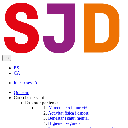
Skip
to
main
content
ca
ES
CA
Iniciar sessió
User
Qui som
account
Consells de salut
Explorar per temes
menu
Alimentació i nutrició
Activitat física i esport
Benestar i salut mental
Higiene i seguretat