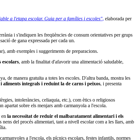
ble a l'etapa escolar. Guia per a famílies i escoles"
,
elaborada per
errània i s'indiquen les freqüències de consum orientatives per grups
ensació de gana expressada per cada un.
opar), amb exemples i suggeriments de preparacions.
 escolars
, amb la finalitat d'afavorir una alimentació saludable,
, de manera gratuïta a totes les escoles. D'altra banda, mostra les
 aliments integrals i reduint la de carns i peixos
, i presenta
rgies, intoleràncies, celiaquia, etc.), com ètics o religiosos
 un apartat sobre els menjars amb carmanyola a l'escola.
r en
la necessitat de reduir el malbaratament alimentari i els
 nens del procés alimentari, tant a nivell escolar com a les llars, amb
lia.
manyoles a l'escola, els pícnics escolars, festes infantils, normes