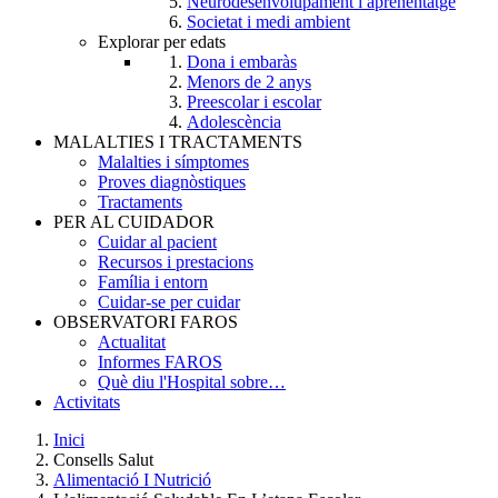
Neurodesenvolupament i aprenentatge
Societat i medi ambient
Explorar per edats
Dona i embaràs
Menors de 2 anys
Preescolar i escolar
Adolescència
MALALTIES I TRACTAMENTS
Malalties i símptomes
Proves diagnòstiques
Tractaments
PER AL CUIDADOR
Cuidar al pacient
Recursos i prestacions
Família i entorn
Cuidar-se per cuidar
OBSERVATORI FAROS
Actualitat
Informes FAROS
Què diu l'Hospital sobre…
Activitats
Inici
Consells Salut
Breadcrumb
Alimentació I Nutrició