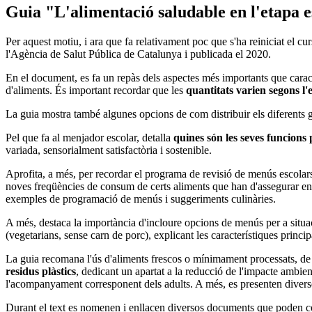
Guia "L'alimentació saludable en l'etapa 
Per aquest motiu, i ara que fa relativament poc que s'ha reiniciat el cu
l'Agència de Salut Pública de Catalunya i publicada el 2020.
En el document, es fa un repàs dels aspectes més importants que caract
d'aliments. És important recordar que les
quantitats varien segons l'
La guia mostra també algunes opcions de com distribuir els diferents g
Pel que fa al menjador escolar, detalla
quines són les seves funcions
variada, sensorialment satisfactòria i sostenible.
Aprofita, a més, per recordar el programa de revisió de menús escolar
noves freqüències de consum de certs aliments que han d'assegurar en
exemples de programació de menús i suggeriments culinàries.
A més, destaca la importància d'incloure opcions de menús per a situacion
(vegetarians, sense carn de porc), explicant les característiques prin
La guia recomana l'ús d'aliments frescos o mínimament processats, de 
residus plàstics
, dedicant un apartat a la reducció de l'impacte ambient
l'acompanyament corresponent dels adults. A més, es presenten diverses 
Durant el text es nomenen i enllacen diversos documents que poden comp