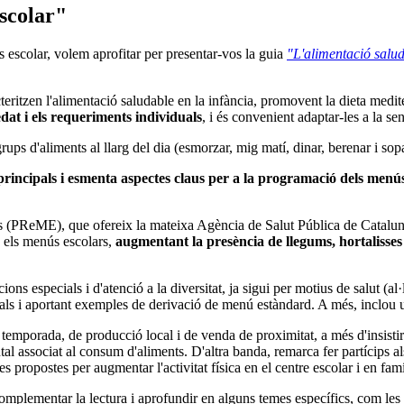
escolar"
rs escolar, volem aprofitar per presentar-vos la guia
"L'alimentació saluda
eritzen l'alimentació saludable en la infància, promovent la dieta medit
edat i els requeriments individuals
, i és convenient adaptar-les a la s
rups d'aliments al llarg del dia (esmorzar, mig matí, dinar, berenar i s
 principals i esmenta aspectes claus per a la programació dels menús
s (PReME), que ofereix la mateixa Agència de Salut Pública de Catalunya
 els menús escolars,
augmentant la presència de llegums, hortalisses i
s especials i d'atenció a la diversitat, ja sigui per motius de salut (al·lè
cipals i aportant exemples de derivació de menú estàndard. A més, inclou
temporada, de producció local i de venda de proximitat, a més d'insisti
al associat al consum d'aliments. D'altra banda, remarca fer partícips als
propostes per augmentar l'activitat física en el centre escolar i en famí
lementar la lectura i aprofundir en alguns temes específics, com les car