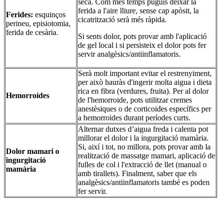
seca. Com més temps puguis deixar la
ferida a l'aire lliure, sense cap apòsit, la
Ferides:
esquinços
cicatrització serà més ràpida.
perineu, episiotomia,
ferida de cesària.
Si sents dolor, pots provar amb l'aplicació
de gel local i si persisteix el dolor pots fer
servir analgèsics/antiinflamatoris.
Serà molt important evitar el restrenyiment,
per això hauràs d'ingerir molta aigua i dieta
rica en fibra (verdures, fruita). Per al dolor
Hemorroides
de l'hemorroide, pots utilitzar cremes
anestèsiques o de corticoides específics per
a hemorroides durant períodes curts.
Alternar dutxes d’aigua freda i calenta pot
millorar el dolor i la ingurgitació mamària.
Si, així i tot, no millora, pots provar amb la
Dolor mamari o
realització de massatge mamari, aplicació de
ingurgitació
fulles de col i l'extracció de llet (manual o
mamària
amb tirallets). Finalment, saber que els
analgèsics/antiinflamatoris també es poden
fer servir.