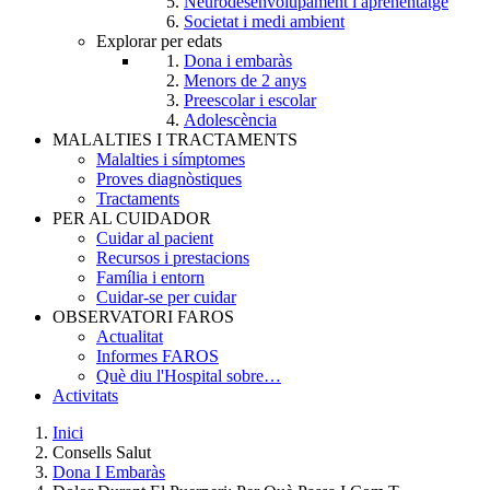
Neurodesenvolupament i aprenentatge
Societat i medi ambient
Explorar per edats
Dona i embaràs
Menors de 2 anys
Preescolar i escolar
Adolescència
MALALTIES I TRACTAMENTS
Malalties i símptomes
Proves diagnòstiques
Tractaments
PER AL CUIDADOR
Cuidar al pacient
Recursos i prestacions
Família i entorn
Cuidar-se per cuidar
OBSERVATORI FAROS
Actualitat
Informes FAROS
Què diu l'Hospital sobre…
Activitats
Inici
Consells Salut
Breadcrumb
Dona I Embaràs