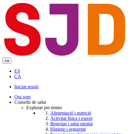
Skip
to
main
content
ca
ES
CA
Iniciar sessió
User
Qui som
account
Consells de salut
Explorar per temes
menu
Alimentació i nutrició
Activitat física i esport
Benestar i salut mental
Higiene i seguretat