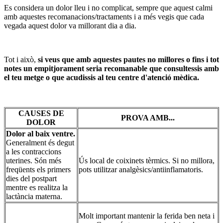
Es considera un dolor lleu i no complicat, sempre que aquest calmi
amb aquestes recomanacions/tractaments i a més vegis que cada
vegada aquest dolor va millorant dia a dia.
Tot i això,
si veus que amb aquestes pautes no millores o fins i tot
notes un empitjorament seria recomanable que consultessis amb
el teu metge o que acudissis al teu centre d'atenció mèdica.
CAUSES DE
PROVA AMB...
DOLOR
Dolor al baix ventre.
Generalment és degut
a les contraccions
uterines. Són més
Ús local de coixinets tèrmics. Si no millora,
freqüents els primers
pots utilitzar analgèsics/antiinflamatoris.
dies del postpart
mentre es realitza la
lactància materna.
Molt important mantenir la ferida ben neta i