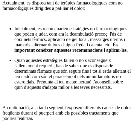
Actualment, es disposa tant de teràpies farmacològiques com no
farmacològiques dirigides a pal·liar el dolor:
Inicialment, es recomanarien estratègies no farmacològiques
que poden ajudar, com ara la deambulació precoç, l'ús de
coixinets tèrmics, aplicació de gel local, massatges uterins i
mamaris, alternar dutxes d'aigua freda i calenta, etc.
És
important conèixer aquestes recomanacions i aplicar-les.
Quan aquestes estratègies fallen o no s'aconsegueix
l'alleujament requerit, has de saber que es disposa de
determinats fàrmacs que són segurs fins i tot si estàs alletant el
teu nadó com són el paracetamol i els antiinflamatoris no
esteroidals. Pregunta al teu metge perquè t’aconselli sobre
quin d'aquests s'adapta millor a les teves necessitats.
A continuació, a la taula següent t'exposem diferents causes de dolor
freqüents durant el puerperi amb els possibles tractaments que
podries realitzar.