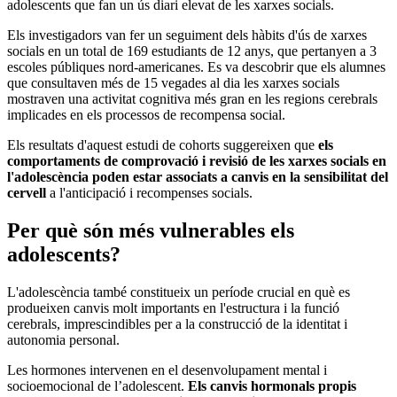
adolescents que fan un ús diari elevat de les xarxes socials.
Els investigadors van fer un seguiment dels hàbits d'ús de xarxes
socials en un total de 169 estudiants de 12 anys, que pertanyen a 3
escoles públiques nord-americanes. Es va descobrir que els alumnes
que consultaven més de 15 vegades al dia les xarxes socials
mostraven una activitat cognitiva més gran en les regions cerebrals
implicades en els processos de recompensa social.
Els resultats d'aquest estudi de cohorts suggereixen que
els
comportaments de comprovació i revisió de les xarxes socials en
l'adolescència poden estar associats a canvis en la sensibilitat del
cervell
a l'anticipació i recompenses socials.
Per què són més vulnerables els
adolescents?
L'adolescència també constitueix un període crucial en què es
produeixen canvis molt importants en l'estructura i la funció
cerebrals, imprescindibles per a la construcció de la identitat i
autonomia personal.
Les hormones intervenen en el desenvolupament mental i
socioemocional de l’adolescent.
Els canvis hormonals propis