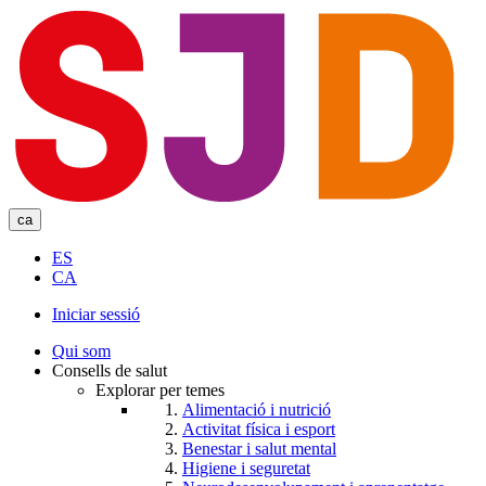
Skip
to
main
content
ca
ES
CA
Iniciar sessió
User
Qui som
account
Consells de salut
Explorar per temes
menu
Alimentació i nutrició
Activitat física i esport
Benestar i salut mental
Higiene i seguretat