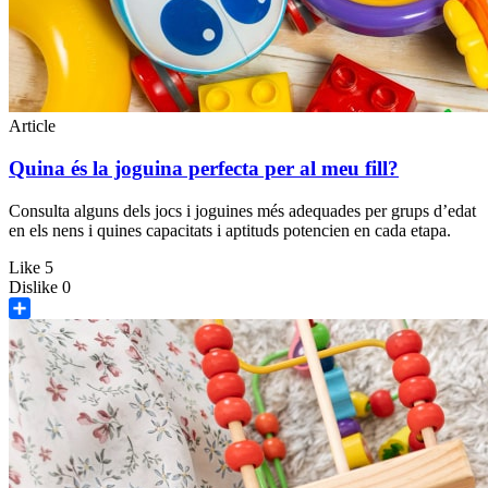
Article
Quina és la joguina perfecta per al meu fill?
Consulta alguns dels jocs i joguines més adequades per grups d’edat
en els nens i quines capacitats i aptituds potencien en cada etapa.
Like
5
Dislike
0
Share