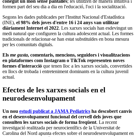
conegut un món sense pantalles
; les utilitzen de manera intuïtiva i
formen part del seu dia a dia en l'educació, l'oci i la socialització.
Segons les dades publicades per l'Institut Nacional d'Estadística
(INE),
el 98% dels joves d'entre 16 i 24 anys van utilitzar
diàriament Internet el 2022
. Les xarxes socials han esdevingut un
medi natural que configuren la cultura adolescent actual. Les formes
tradicionals de relacionar-se han estat substituïdes en bona mesura
per les comunitats digitals.
Els
me gusta
, comentaris, mencions, seguidors i visualitzacions
en plataformes com Instagram o TikTok representen noves
formes d'interacció
que tenen lloc a les xarxes socials, convertides
en llocs de trobada i entreteniment dominants en la cultura juvenil
actual.
Efectes de les xarxes socials en el
neurodesenvolupament
Un nou
estudi publicat a JAMA Pediatrics
ha descobert canvis
en el desenvolupament funcional del cervell dels joves que
consulten les xarxes socials de forma freqüent
. La recent
investigació realitzada per neurocientífics de la Universitat de
Carolina del Nord apunta efectes sobre el neurodesenvolupament en