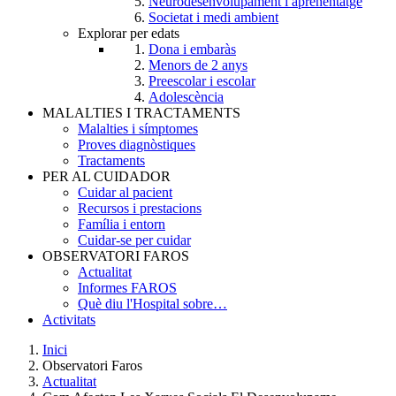
Neurodesenvolupament i aprenentatge
Societat i medi ambient
Explorar per edats
Dona i embaràs
Menors de 2 anys
Preescolar i escolar
Adolescència
MALALTIES I TRACTAMENTS
Malalties i símptomes
Proves diagnòstiques
Tractaments
PER AL CUIDADOR
Cuidar al pacient
Recursos i prestacions
Família i entorn
Cuidar-se per cuidar
OBSERVATORI FAROS
Actualitat
Informes FAROS
Què diu l'Hospital sobre…
Activitats
Inici
Observatori Faros
Breadcrumb
Actualitat