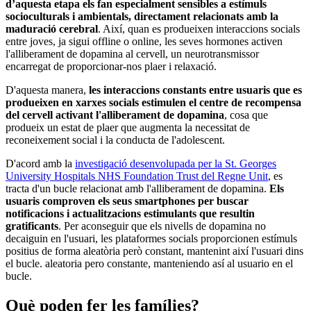
d’aquesta etapa els fan especialment sensibles a estímuls
socioculturals i ambientals, directament relacionats amb la
maduració cerebral
. Així, quan es produeixen interaccions socials
entre joves, ja sigui offline o online, les seves hormones activen
l'alliberament de dopamina al cervell, un neurotransmissor
encarregat de proporcionar-nos plaer i relaxació.
D'aquesta manera,
les interaccions constants entre usuaris que es
produeixen en xarxes socials estimulen el centre de recompensa
del cervell activant l'alliberament de dopamina
, cosa que
produeix un estat de plaer que augmenta la necessitat de
reconeixement social i la conducta de l'adolescent.
D'acord amb la
investigació desenvolupada per la St. Georges
University Hospitals NHS Foundation Trust del Regne Unit
, es
tracta d'un bucle relacionat amb l'alliberament de dopamina.
Els
usuaris comproven els seus smartphones per buscar
notificacions i actualitzacions estimulants que resultin
gratificants
. Per aconseguir que els nivells de dopamina no
decaiguin en l'usuari, les plataformes socials proporcionen estímuls
positius de forma aleatòria però constant, mantenint així l'usuari dins
el bucle. aleatoria pero constante, manteniendo así al usuario en el
bucle.
Què poden fer les famílies?