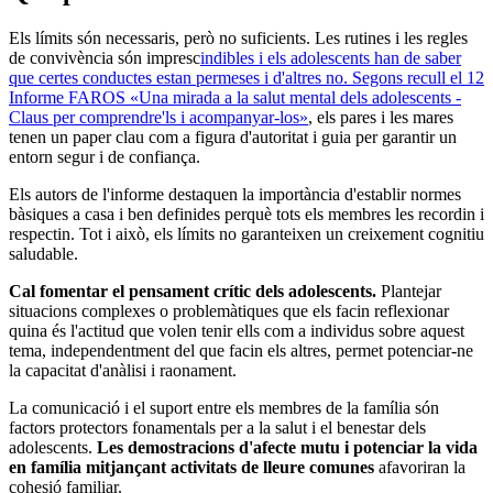
Els límits són necessaris, però no suficients. Les rutines i les regles
de convivència són impresc
indibles i els adolescents han de saber
que certes conductes estan permeses i d'altres no. Segons recull el 12
Informe FAROS «Una mirada a la salut mental dels adolescents -
Claus per comprendre'ls i acompanyar-los»
, els pares i les mares
tenen un paper clau com a figura d'autoritat i guia per garantir un
entorn segur i de confiança.
Els autors de l'informe destaquen la importància d'establir normes
bàsiques a casa i ben definides perquè tots els membres les recordin i
respectin. Tot i això, els límits no garanteixen un creixement cognitiu
saludable.
Cal fomentar el pensament crític dels adolescents.
Plantejar
situacions complexes o problemàtiques que els facin reflexionar
quina és l'actitud que volen tenir ells com a individus sobre aquest
tema, independentment del que facin els altres, permet potenciar-ne
la capacitat d'anàlisi i raonament.
La comunicació i el suport entre els membres de la família són
factors protectors fonamentals per a la salut i el benestar dels
adolescents.
Les demostracions d'afecte mutu i potenciar la vida
en família mitjançant activitats de lleure comunes
afavoriran la
cohesió familiar.