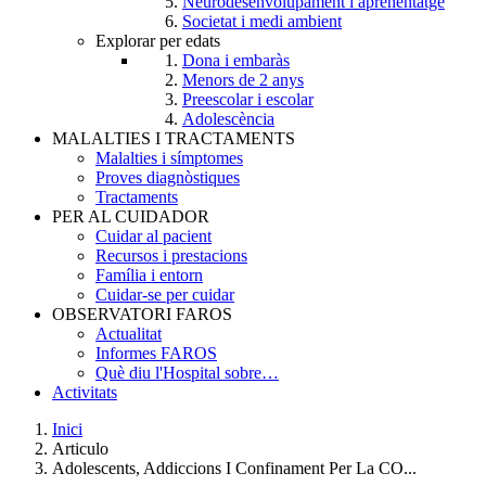
Neurodesenvolupament i aprenentatge
Societat i medi ambient
Explorar per edats
Dona i embaràs
Menors de 2 anys
Preescolar i escolar
Adolescència
MALALTIES I TRACTAMENTS
Malalties i símptomes
Proves diagnòstiques
Tractaments
PER AL CUIDADOR
Cuidar al pacient
Recursos i prestacions
Família i entorn
Cuidar-se per cuidar
OBSERVATORI FAROS
Actualitat
Informes FAROS
Què diu l'Hospital sobre…
Activitats
Inici
Articulo
Breadcrumb
Adolescents, Addiccions I Confinament Per La CO...