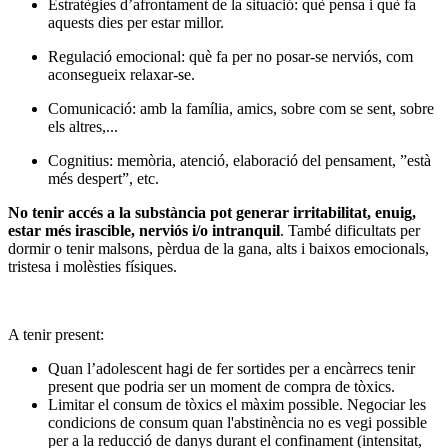
Estratègies d’afrontament de la situació: què pensa i què fa
aquests dies per estar millor.
Regulació emocional: què fa per no posar-se nerviós, com
aconsegueix relaxar-se.
Comunicació: amb la família, amics, sobre com se sent, sobre
els altres,...
Cognitius: memòria, atenció, elaboració del pensament, ”està
més despert”, etc.
No tenir accés a la substància pot generar irritabilitat, enuig,
estar més irascible, nerviós i/o intranquil
. També dificultats per
dormir o tenir malsons, pèrdua de la gana, alts i baixos emocionals,
tristesa i molèsties físiques.
A tenir present:
Quan l’adolescent hagi de fer sortides per a encàrrecs tenir
present que podria ser un moment de compra de tòxics.
Limitar el consum de tòxics el màxim possible. Negociar les
condicions de consum quan l'abstinència no es vegi possible
per a la reducció de danys durant el confinament (intensitat,