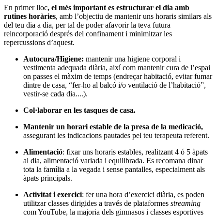
En primer lloc
, el més important es estructurar el dia amb
rutines horàries
, amb l’objectiu de mantenir uns horaris similars als
del teu dia a dia, per tal de poder afavorir la teva futura
reincorporació després del confinament i minimitzar les
repercussions d’aquest.
Autocura/Higiene:
mantenir una higiene corporal i
vestimenta adequada diària, així com mantenir cura de l’espai
on passes el màxim de temps (endreçar habitació, evitar fumar
dintre de casa, “fer-ho al balcó i/o ventilació de l’habitació”,
vestir-se cada dia....).
Col·laborar en les tasques de casa.
Mantenir un horari estable de la presa de la medicació,
assegurant les indicacions pautades pel teu terapeuta referent.
Alimentació
: fixar uns horaris estables, realitzant 4 ó 5 àpats
al dia, alimentació variada i equilibrada. Es recomana dinar
tota la família a la vegada i sense pantalles, especialment als
àpats principals.
Activitat i exercici
: fer una hora d’exercici diària, es poden
utilitzar classes dirigides a través de plataformes
streaming
com YouTube, la majoria dels gimnasos i classes esportives