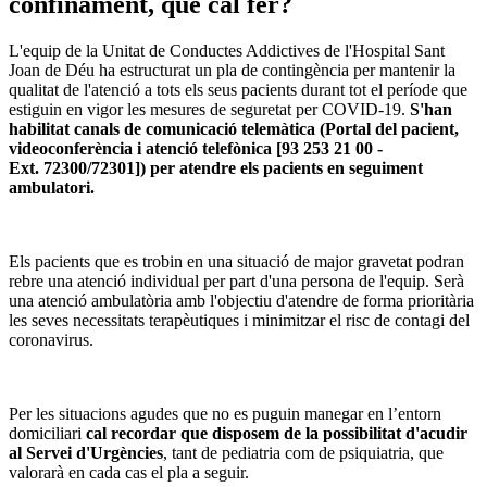
confinament, què cal fer?
L'equip de la Unitat de Conductes Addictives de l'Hospital Sant
Joan de Déu ha estructurat un pla de contingència per mantenir la
qualitat de l'atenció a tots els seus pacients durant tot el període que
estiguin en vigor les mesures de seguretat per COVID-19.
S'han
habilitat canals de comunicació telemàtica (Portal del pacient,
videoconferència i atenció telefònica [93 253 21 00 -
Ext. 72300/72301]) per atendre els pacients en seguiment
ambulatori.
Els pacients que es trobin en una situació de major gravetat podran
rebre una atenció individual per part d'una persona de l'equip. Serà
una atenció ambulatòria amb l'objectiu d'atendre de forma prioritària
les seves necessitats terapèutiques i minimitzar el risc de contagi del
coronavirus.
Per les situacions agudes que no es puguin manegar en l’entorn
domiciliari
cal recordar que disposem de la possibilitat d'acudir
al Servei d'Urgències
, tant de pediatria com de psiquiatria, que
valorarà en cada cas el pla a seguir.