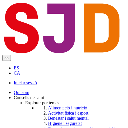
Skip
to
main
content
ca
ES
CA
Iniciar sessió
User
Qui som
account
Consells de salut
Explorar per temes
menu
Alimentació i nutrició
Activitat física i esport
Benestar i salut mental
Higiene i seguretat