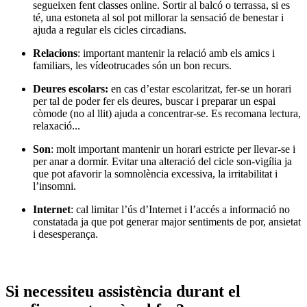
segueixen fent classes online. Sortir al balcó o terrassa, si es
té, una estoneta al sol pot millorar la sensació de benestar i
ajuda a regular els cicles circadians.
Relacions
: important mantenir la relació amb els amics i
familiars, les vídeotrucades són un bon recurs.
Deures escolars:
en cas d’estar escolaritzat, fer-se un horari
per tal de poder fer els deures, buscar i preparar un espai
còmode (no al llit) ajuda a concentrar-se. Es recomana lectura,
relaxació...
Son
: molt important mantenir un horari estricte per llevar-se i
per anar a dormir. Evitar una alteració del cicle son-vigília ja
que pot afavorir la somnolència excessiva, la irritabilitat i
l’insomni.
Internet
: cal limitar l’ús d’Internet i l’accés a informació no
constatada ja que pot generar major sentiments de por, ansietat
i desesperança.
Si necessiteu assistència durant el