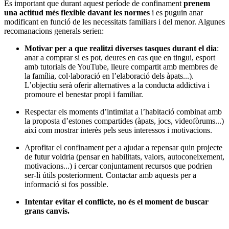
És important que durant aquest període de confinament
prenem
una actitud més flexible davant les normes
i es puguin anar
modificant en funció de les necessitats familiars i del menor. Algunes
recomanacions generals serien:
Motivar per a que realitzi diverses tasques durant el dia
:
anar a comprar si es pot, deures en cas que en tingui, esport
amb tutorials de YouTube, lleure compartit amb membres de
la família, col·laboració en l’elaboració dels àpats...).
L’objectiu serà oferir alternatives a la conducta addictiva i
promoure el benestar propi i familiar.
Respectar els moments d’intimitat a l’habitació combinat amb
la proposta d’estones compartides (àpats, jocs, videofòrums...)
així com mostrar interès pels seus interessos i motivacions.
Aprofitar el confinament per a ajudar a repensar quin projecte
de futur voldria (pensar en habilitats, valors, autoconeixement,
motivacions...) i cercar conjuntament recursos que podrien
ser-li útils posteriorment. Contactar amb aquests per a
informació si fos possible.
Intentar evitar el conflicte, no és el moment de buscar
grans canvis.