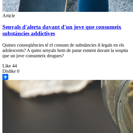
Article
Senyals d'alerta davant d'un jove que consumeix
substàncies addictives
Quines conseqüències té el consum de substàncies il·legals en els
adolescents? A quins senyals hem de parar esment davant la sospita
que un jove consumeix drogues?
Like
44
Dislike
0
Share