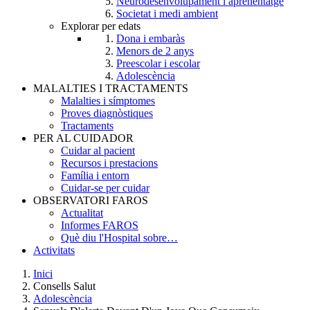
Neurodesenvolupament i aprenentatge
Societat i medi ambient
Explorar per edats
Dona i embaràs
Menors de 2 anys
Preescolar i escolar
Adolescència
MALALTIES I TRACTAMENTS
Malalties i símptomes
Proves diagnòstiques
Tractaments
PER AL CUIDADOR
Cuidar al pacient
Recursos i prestacions
Família i entorn
Cuidar-se per cuidar
OBSERVATORI FAROS
Actualitat
Informes FAROS
Què diu l'Hospital sobre…
Activitats
Inici
Consells Salut
Breadcrumb
Adolescència