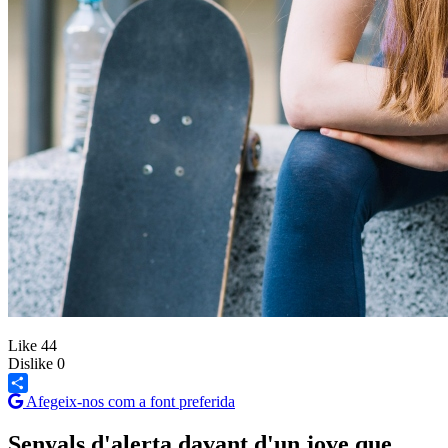
Like
44
Dislike
0
Afegeix-nos com a font preferida
Share
Senyals d'alerta davant d'un jove que