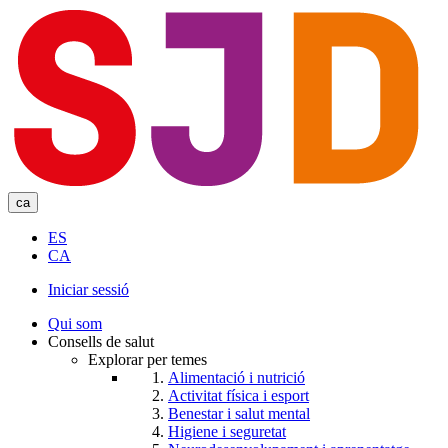
Skip
to
main
content
ca
ES
CA
Iniciar sessió
User
Qui som
account
Consells de salut
Explorar per temes
menu
Alimentació i nutrició
Activitat física i esport
Benestar i salut mental
Higiene i seguretat