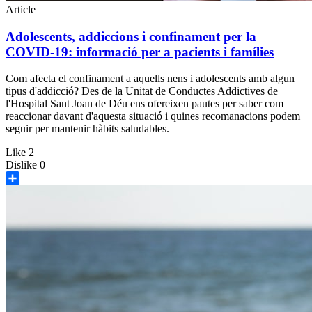
Article
Adolescents, addiccions i confinament per la
COVID-19: informació per a pacients i famílies
Com afecta el confinament a aquells nens i adolescents amb algun
tipus d'addicció? Des de la Unitat de Conductes Addictives de
l'Hospital Sant Joan de Déu ens ofereixen pautes per saber com
reaccionar davant d'aquesta situació i quines recomanacions podem
seguir per mantenir hàbits saludables.
Like
2
Dislike
0
Share