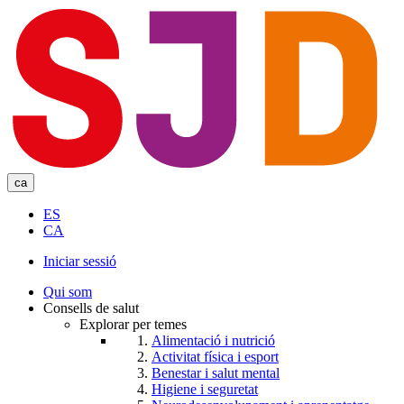
Skip
to
main
content
ca
ES
CA
Iniciar sessió
User
Qui som
account
Consells de salut
Explorar per temes
menu
Alimentació i nutrició
Activitat física i esport
Benestar i salut mental
Higiene i seguretat