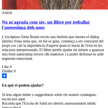
Article
No m'agrada com sóc, un llibre per treballar
l'autoestima dels nens
L'escriptora Alma Brami escriu una història que mostra el diàleg
interior d'una nena que, en fer-se gran, comença a ser conscient del
propi cos i de la importància d'aquest quan es tracta de l'èxit en les
relacions interpersonals. El llibre pretén ajudar els infants a guanyar
una forta autoestima envers ells mateixos i a poder defensar-se amb
seguretat emocional.
Like
0
Dislike
0
Share
En què et podem ajudar?
Si tens algun dubte o suggeriment sobre els nostres continguts,
escriu-nos aquí.
Recorda que l'Escola de Salut no ofereix assessorament mèdic
personalitzat.