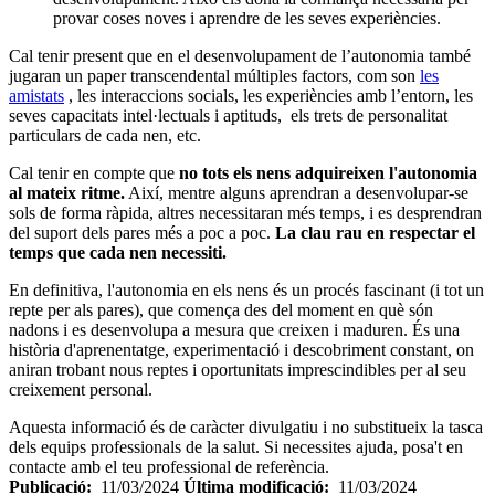
provar coses noves i aprendre de les seves experiències.
Cal tenir present que en el desenvolupament de l’autonomia també
jugaran un paper transcendental múltiples factors, com son
les
amistats
, les interaccions socials, les experiències amb l’entorn, les
seves capacitats intel·lectuals i aptituds, els trets de personalitat
particulars de cada nen, etc.
Cal tenir en compte que
no tots els nens adquireixen l'autonomia
al mateix ritme.
Així, mentre alguns aprendran a desenvolupar-se
sols de forma ràpida, altres necessitaran més temps, i es desprendran
del suport dels pares més a poc a poc.
La clau rau en respectar el
temps que cada nen necessiti.
En definitiva, l'autonomia en els nens és un procés fascinant (i tot un
repte per als pares), que comença des del moment en què són
nadons i es desenvolupa a mesura que creixen i maduren. És una
història d'aprenentatge, experimentació i descobriment constant, on
aniran trobant nous reptes i oportunitats imprescindibles per al seu
creixement personal.
Aquesta informació és de caràcter divulgatiu i no substitueix la tasca
dels equips professionals de la salut. Si necessites ajuda, posa't en
contacte amb el teu professional de referència.
Publicació:
11/03/2024
Última modificació:
11/03/2024