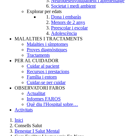
Neurodesenvolupament i aprenentatge
Societat i medi ambient
Explorar per edats
Dona i embaràs
Menors de 2 anys
Preescolar i escolar
Adolescència
MALALTIES I TRACTAMENTS
Malalties i símptomes
Proves diagnòstiques
Tractaments
PER AL CUIDADOR
Cuidar al pacient
Recursos i prestacions
Família i entorn
Cuidar-se per cuidar
OBSERVATORI FAROS
Actualitat
Informes FAROS
Què diu l'Hospital sobre…
Activitats
Inici
Consells Salut
Breadcrumb
Benestar I Salut Mental