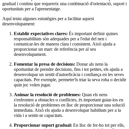
gradual i continu que requereix una combinació d'orientació, suport i
oportunitats per a l'aprenentatge.
Aquí teniu algunes estratègies per a facilitar aquest
desenvolupament:
Establir expectatives clares:
És important definir quines
responsabilitats són adequades per a l'edat del nen i
comunicar-les de manera clara i consistent. Això ajuda a
proporcionar un marc de referència per al seu
desenvolupament.
Fomentar la presa de decisions:
Donar als nens la
oportunitat de prendre decisions, fins i tot petites, els ajuda a
desenvolupar un sentit d'autoeficàcia i confiança en les seves
capacitats. Per exemple, permetre'ls triar la seva roba o decidir
quin joc volen jugar.
Animar la resolució de problemes:
Quan els nens
s'enfronten a obstacles o conflictes, és important guiar-los en
la resolució de problemes en lloc de proporcionar una solució
immediata. Això els ajuda a desenvolupar habilitats per a la
vida i a sentir-se capacitats.
Proporcionar suport gradual:
En lloc de fer-ho tot per ells,