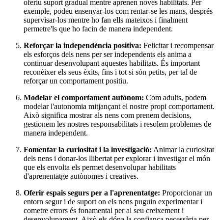
oferiu suport gradual mentre aprenen noves habilitats. Per
exemple, podeu ensenyar-los com rentar-se les mans, després
supervisar-los mentre ho fan ells mateixos i finalment
permetre'ls que ho facin de manera independent.
Reforçar la independència positiva:
Felicitar i recompensar
els esforços dels nens per ser independents els anima a
continuar desenvolupant aquestes habilitats. És important
reconèixer els seus èxits, fins i tot si són petits, per tal de
reforçar un comportament positiu.
Modelar el comportament autònom:
Com adults, podem
modelar l'autonomia mitjançant el nostre propi comportament.
Això significa mostrar als nens com prenem decisions,
gestionem les nostres responsabilitats i resolem problemes de
manera independent.
Fomentar la curiositat i la investigació:
Animar la curiositat
dels nens i donar-los llibertat per explorar i investigar el món
que els envolta els permet desenvolupar habilitats
d'aprenentatge autònomes i creatives.
Oferir espais segurs per a l'aprenentatge:
Proporcionar un
entorn segur i de suport on els nens puguin experimentar i
cometre errors és fonamental per al seu creixement i
desenvolupament. Això els dóna la confiança necessària per