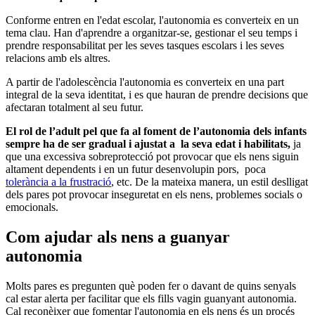
Conforme entren en l'edat escolar, l'autonomia es converteix en un
tema clau. Han d'aprendre a organitzar-se, gestionar el seu temps i
prendre responsabilitat per les seves tasques escolars i les seves
relacions amb els altres.
A partir de l'adolescència l'autonomia es converteix en una part
integral de la seva identitat, i es que hauran de prendre decisions que
afectaran totalment al seu futur.
El rol de l’adult pel que fa al foment de l’autonomia dels infants
sempre ha de ser gradual i ajustat a la seva edat i habilitats,
ja
que una excessiva sobreprotecció pot provocar que els nens siguin
altament dependents i en un futur desenvolupin pors, poca
tolerància a la frustració
, etc. De la mateixa manera, un estil deslligat
dels pares pot provocar inseguretat en els nens, problemes socials o
emocionals.
Com ajudar als nens a guanyar
autonomia
Molts pares es pregunten què poden fer o davant de quins senyals
cal estar alerta per facilitar que els fills vagin guanyant autonomia.
Cal reconèixer que fomentar l'autonomia en els nens és un procés