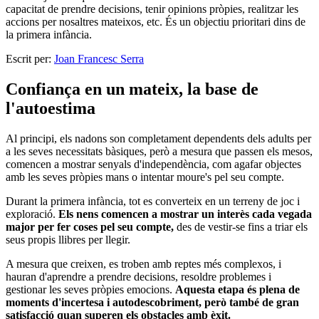
capacitat de prendre decisions, tenir opinions pròpies, realitzar les
accions per nosaltres mateixos, etc. És un objectiu prioritari dins de
la primera infància.
Escrit per:
Joan Francesc Serra
Confiança en un mateix, la base de
l'autoestima
Al principi, els nadons son completament dependents dels adults per
a les seves necessitats bàsiques, però a mesura que passen els mesos,
comencen a mostrar senyals d'independència, com agafar objectes
amb les seves pròpies mans o intentar moure's pel seu compte.
Durant la primera infància, tot es converteix en un terreny de joc i
exploració.
Els nens comencen a mostrar un interès cada vegada
major per fer coses pel seu compte,
des de vestir-se fins a triar els
seus propis llibres per llegir.
A mesura que creixen, es troben amb reptes més complexos, i
hauran d'aprendre a prendre decisions, resoldre problemes i
gestionar les seves pròpies emocions.
Aquesta etapa és plena de
moments d'incertesa i autodescobriment, però també de gran
satisfacció quan superen els obstacles amb èxit.