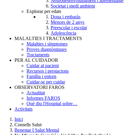
Neurodesenvolupament i aprenentatge
Societat i medi ambient
Explorar per edats
Dona i embaràs
Menors de 2 anys
Preescolar i escolar
Adolescència
MALALTIES I TRACTAMENTS
Malalties i símptomes
Proves diagnòstiques
Tractaments
PER AL CUIDADOR
Cuidar al pacient
Recursos i prestacions
Família i entorn
Cuidar-se per cuidar
OBSERVATORI FAROS
Actualitat
Informes FAROS
Què diu l'Hospital sobre…
Activitats
Inici
Consells Salut
Breadcrumb
Benestar I Salut Mental