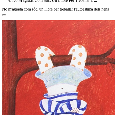
No M'agrada Com Sóc, Un Llibre Per Treballar L'...
No m'agrada com sóc, un llibre per treballar l'autoestima dels nens