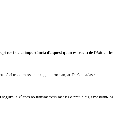
pi cos i de la importància d’aquest quan es tracta de l’èxit en les
as perquè el troba massa punxegut i arromangat. Però a cadascuna
ud segura
, així com no transmetre’ls manies o prejudicis, i mostrant-los