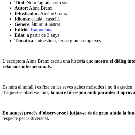
Títol
: No m’agrada com sóc
Autor
: Alma Brami
Il·lustrador
: Amélie Graux
Idioma
: català i castellà
Gènere
: àlbum il·lustrat
Edició
:
Tramuntana
Edat
: a partir de 3 anys
Temàtica
: autoestima, fer-se gran, complexes
L’escriptora Alma Brami escriu una història que
mostra el diàleg int
relacions interpersonals.
Es mira al mirall i es fixa en les seves galtes molsudes i no li agraden
d’aquestes observacions,
la mare hi respon amb paraules d’aprovac
En aquest procés d’observar-se i jutjar-se és de gran ajuda la fun
respecte per la diversitat.