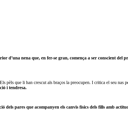
erior d’una nena que, en fer-se gran, comença a ser conscient del pro
. Els pèls que li han crescut als braços la preocupen. I critica el seu n
ió i tendresa.
ció dels pares que acompanyen els canvis físics dels fills amb actit