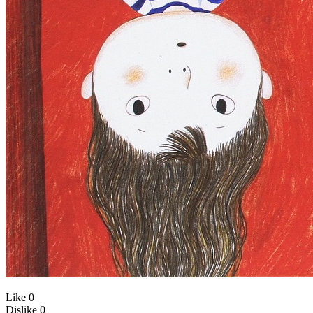
Like
0
Dislike
0