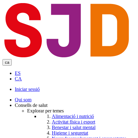
Skip
to
main
content
ca
ES
CA
Iniciar sessió
User
Qui som
account
Consells de salut
Explorar per temes
menu
Alimentació i nutrició
Activitat física i esport
Benestar i salut mental
Higiene i seguretat