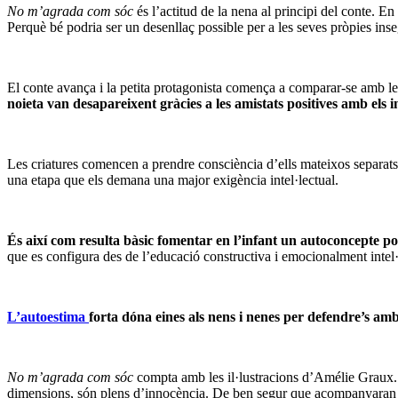
No m’agrada com sóc
és l’actitud de la nena al principi del conte. En 
Perquè bé podria ser un desenllaç possible per a les seves pròpies inse
El conte avança i la petita protagonista comença a comparar-se amb le
noieta van desapareixent gràcies a les amistats positives amb els i
Les criatures comencen a prendre consciència d’ells mateixos separats d
una etapa que els demana una major exigència intel·lectual.
És així com resulta bàsic fomentar en l’infant un autoconcepte po
que es configura des de l’educació constructiva i emocionalment intel·lig
L’autoestima
forta dóna eines als nens i nenes per defendre’s am
No m’agrada com sóc
compta amb les il·lustracions d’Amélie Graux. L
dimensions, són plens d’innocència. De ben segur que acompanyaran els