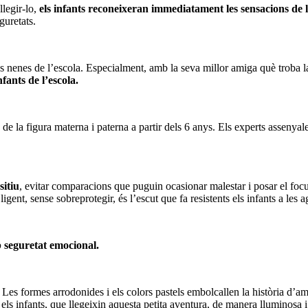
llegir-lo,
els infants reconeixeran immediatament les sensacions de la
guretats.
s nenes de l’escola. Especialment, amb la seva millor amiga què troba 
nfants de l’escola.
e la figura materna i paterna a partir dels 6 anys. Els experts assenyale
sitiu
, evitar comparacions que puguin ocasionar malestar i posar el focus
ent, sense sobreprotegir, és l’escut que fa resistents els infants a les ag
b seguretat emocional.
es formes arrodonides i els colors pastels embolcallen la història d’ama
 infants, que llegeixin aquesta petita aventura, de manera lluminosa i