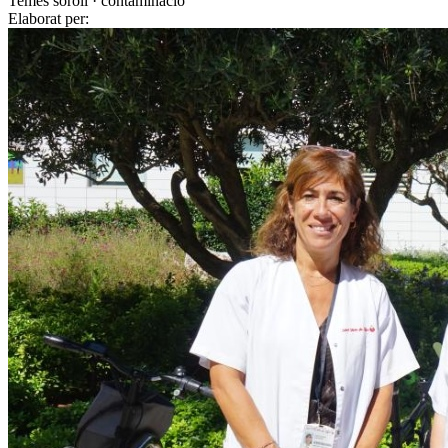
Temes
soroll · contaminació
Elaborat per: