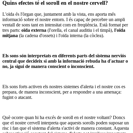
Quins efectes té el soroll en el nostre cervell?
L'oïda és l'òrgan que, juntament amb la vista, ens aporta més
informació sobre el nostre entorn. I és capaç de percebre un ampli
ventall de sons tant en intensitat com en freqüència. Està format per
tres parts:
oïda externa
(l'orella, el canal auditiu i el timpà),
l'oïda
mitjana
(la cadena d'ossets) i l'oïda interna (la còclea).
Els sons són interpretats en diferents parts del sistema nerviós
central que decideix si amb la informació rebuda ha d'actuar o
no, ja sigui de manera conscient o inconscient.
Els sons forts activen els nostres sistemes d'alerta i el nostre cos es
prepara, de manera inconscient, per a respondre a una amenaça:
fugint o atacant.
Què ocorre quan hi ha excés de soroll en el nostre voltant? Doncs
que el nostre cervell interpreta que aquests sorolls poden suposar un
risc i fan que el sistema d'alerta s'activi de manera constant. Aquesta