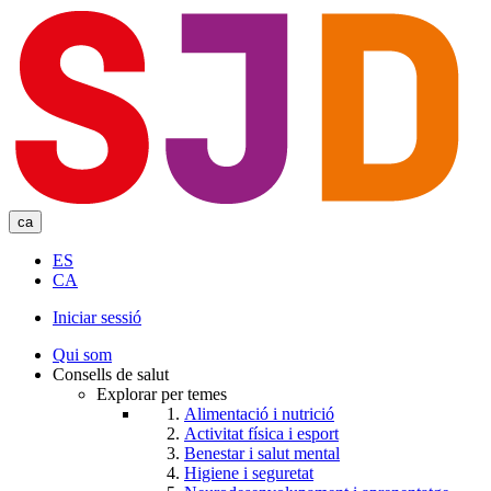
Skip
to
main
content
ca
ES
CA
Iniciar sessió
User
Qui som
account
Consells de salut
Explorar per temes
menu
Alimentació i nutrició
Activitat física i esport
Benestar i salut mental
Higiene i seguretat