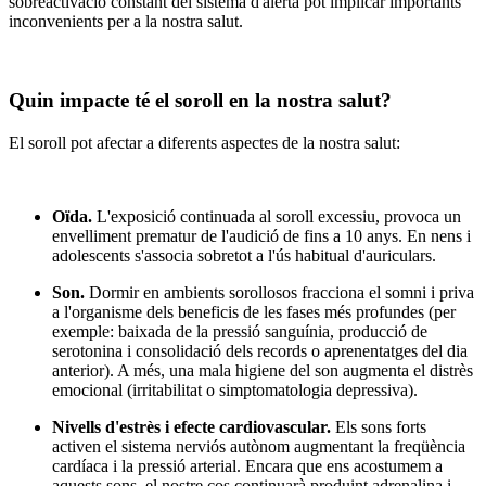
sobreactivació constant del sistema d'alerta pot implicar importants
inconvenients per a la nostra salut.
Quin impacte té el soroll en la nostra salut?
El soroll pot afectar a diferents aspectes de la nostra salut:
Oïda.
L'exposició continuada al soroll excessiu, provoca un
envelliment prematur de l'audició de fins a 10 anys. En nens i
adolescents s'associa sobretot a l'ús habitual d'auriculars.
Son.
Dormir en ambients sorollosos fracciona el somni i priva
a l'organisme dels beneficis de les fases més profundes (per
exemple: baixada de la pressió sanguínia, producció de
serotonina i consolidació dels records o aprenentatges del dia
anterior). A més, una mala higiene del son augmenta el distrès
emocional (irritabilitat o simptomatologia depressiva).
Nivells d'estrès i efecte cardiovascular.
Els sons forts
activen el sistema nerviós autònom augmentant la freqüència
cardíaca i la pressió arterial. Encara que ens acostumem a
aquests sons, el nostre cos continuarà produint adrenalina i