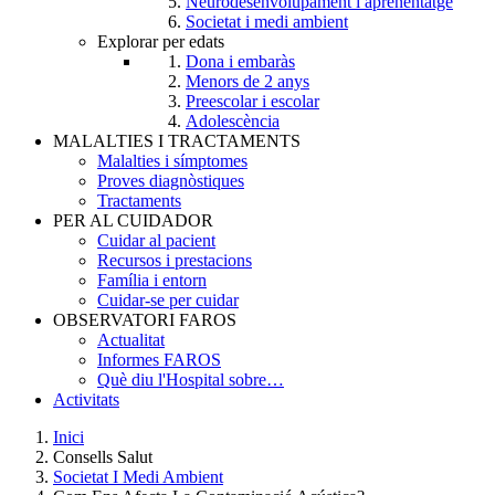
Neurodesenvolupament i aprenentatge
Societat i medi ambient
Explorar per edats
Dona i embaràs
Menors de 2 anys
Preescolar i escolar
Adolescència
MALALTIES I TRACTAMENTS
Malalties i símptomes
Proves diagnòstiques
Tractaments
PER AL CUIDADOR
Cuidar al pacient
Recursos i prestacions
Família i entorn
Cuidar-se per cuidar
OBSERVATORI FAROS
Actualitat
Informes FAROS
Què diu l'Hospital sobre…
Activitats
Inici
Consells Salut
Breadcrumb
Societat I Medi Ambient