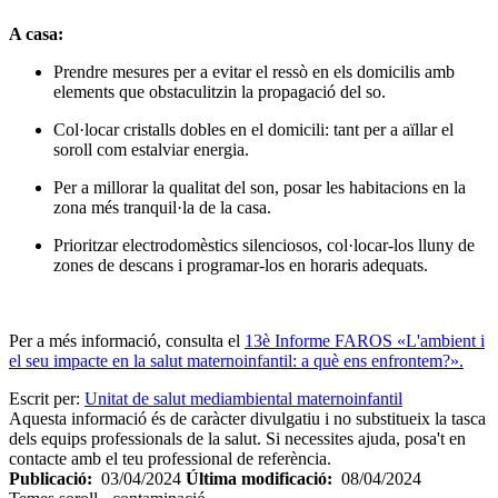
A casa:
Prendre mesures per a evitar el ressò en els domicilis amb
elements que obstaculitzin la propagació del so.
Col·locar cristalls dobles en el domicili: tant per a aïllar el
soroll com estalviar energia.
Per a millorar la qualitat del son, posar les habitacions en la
zona més tranquil·la de la casa.
Prioritzar electrodomèstics silenciosos, col·locar-los lluny de
zones de descans i programar-los en horaris adequats.
Per a més informació, consulta el
13è Informe FAROS «L'ambient i
el seu impacte en la salut maternoinfantil: a què ens enfrontem?».
Escrit per:
Unitat de salut mediambiental maternoinfantil
Aquesta informació és de caràcter divulgatiu i no substitueix la tasca
dels equips professionals de la salut. Si necessites ajuda, posa't en
contacte amb el teu professional de referència.
Publicació:
03/04/2024
Última modificació:
08/04/2024