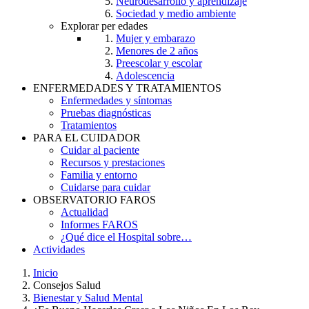
Neurodesarrollo y aprendizaje
Sociedad y medio ambiente
Explorar per edades
Mujer y embarazo
Menores de 2 años
Preescolar y escolar
Adolescencia
ENFERMEDADES Y TRATAMIENTOS
Enfermedades y síntomas
Pruebas diagnósticas
Tratamientos
PARA EL CUIDADOR
Cuidar al paciente
Recursos y prestaciones
Familia y entorno
Cuidarse para cuidar
OBSERVATORIO FAROS
Actualidad
Informes FAROS
¿Qué dice el Hospital sobre…
Actividades
Inicio
Consejos Salud
Breadcrumb
Bienestar y Salud Mental