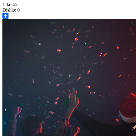
Like
45
Dislike
0
Share