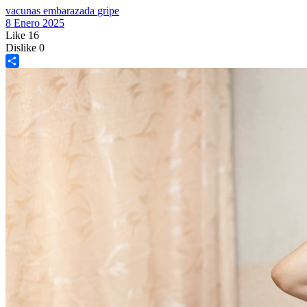
vacunas
embarazada
gripe
8 Enero 2025
Like
16
Dislike
0
Share