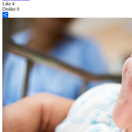
Like
4
Dislike
0
Share