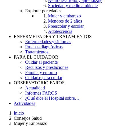
Neurodesarrollo y aprendizaje
Sociedad y medio ambiente
Explorar per edades
Mujer y embarazo
Menores de 2 años
Preescolar y escolar
Adolescencia
ENFERMEDADES Y TRATAMIENTOS
Enfermedades y síntomas
Pruebas diagnósticas
Tratamientos
PARA EL CUIDADOR
Cuidar al paciente
Recursos y prestaciones
Familia y entorno
Cuidarse para cuidar
OBSERVATORIO FAROS
Actualidad
Informes FAROS
¿Qué dice el Hospital sobre…
Actividades
Inicio
Consejos Salud
Breadcrumb
Mujer y Embarazo