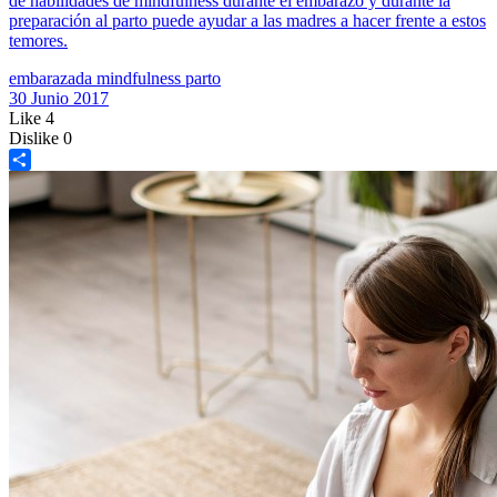
de habilidades de mindfulness durante el embarazo y durante la
preparación al parto puede ayudar a las madres a hacer frente a estos
temores.
embarazada
mindfulness
parto
30 Junio 2017
Like
4
Dislike
0
Share