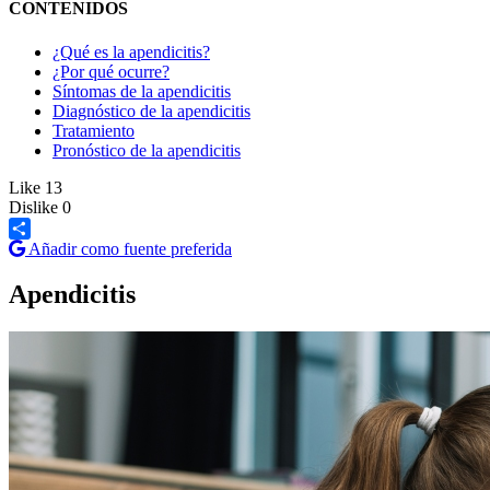
CONTENIDOS
¿Qué es la apendicitis?
¿Por qué ocurre?
Síntomas de la apendicitis
Diagnóstico de la apendicitis
Tratamiento
Pronóstico de la apendicitis
Like
13
Dislike
0
Añadir como fuente preferida
Share
Apendicitis