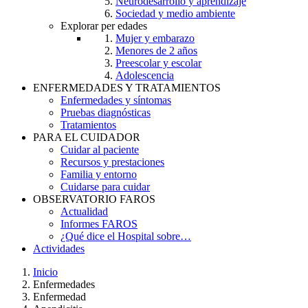
Neurodesarrollo y aprendizaje
Sociedad y medio ambiente
Explorar per edades
Mujer y embarazo
Menores de 2 años
Preescolar y escolar
Adolescencia
ENFERMEDADES Y TRATAMIENTOS
Enfermedades y síntomas
Pruebas diagnósticas
Tratamientos
PARA EL CUIDADOR
Cuidar al paciente
Recursos y prestaciones
Familia y entorno
Cuidarse para cuidar
OBSERVATORIO FAROS
Actualidad
Informes FAROS
¿Qué dice el Hospital sobre…
Actividades
Inicio
Enfermedades
Breadcrumb
Enfermedad