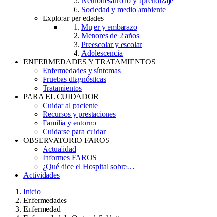
Neurodesarrollo y aprendizaje
Sociedad y medio ambiente
Explorar per edades
Mujer y embarazo
Menores de 2 años
Preescolar y escolar
Adolescencia
ENFERMEDADES Y TRATAMIENTOS
Enfermedades y síntomas
Pruebas diagnósticas
Tratamientos
PARA EL CUIDADOR
Cuidar al paciente
Recursos y prestaciones
Familia y entorno
Cuidarse para cuidar
OBSERVATORIO FAROS
Actualidad
Informes FAROS
¿Qué dice el Hospital sobre…
Actividades
Inicio
Enfermedades
Breadcrumb
Enfermedad