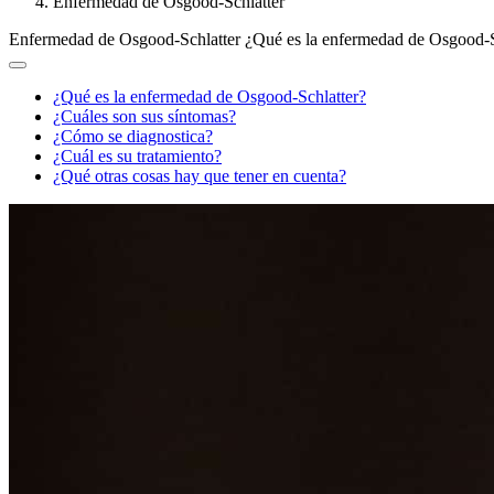
Enfermedad de Osgood-Schlatter
Enfermedad de Osgood-Schlatter
¿Qué es la enfermedad de Osgood-S
¿Qué es la enfermedad de Osgood-Schlatter?
¿Cuáles son sus síntomas?
¿Cómo se diagnostica?
¿Cuál es su tratamiento?
¿Qué otras cosas hay que tener en cuenta?