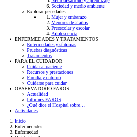
Neurodesarrollo y aprendizaje
Sociedad y medio ambiente
Explorar per edades
Mujer y embarazo
Menores de 2 años
Preescolar y escolar
Adolescencia
ENFERMEDADES Y TRATAMIENTOS
Enfermedades y síntomas
Pruebas diagnósticas
Tratamientos
PARA EL CUIDADOR
Cuidar al paciente
Recursos y prestaciones
Familia y entorno
Cuidarse para cuidar
OBSERVATORIO FAROS
Actualidad
Informes FAROS
¿Qué dice el Hospital sobre…
Actividades
Inicio
Enfermedades
Breadcrumb
Enfermedad