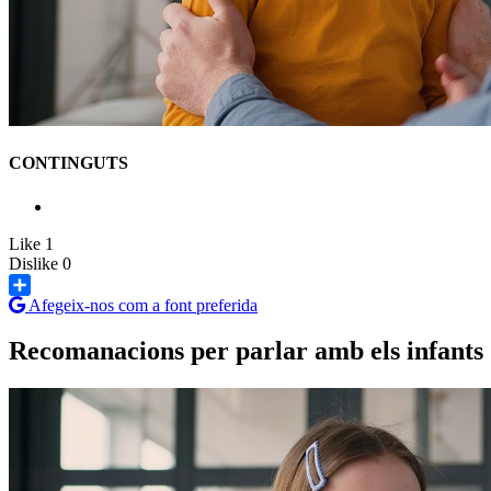
CONTINGUTS
Like
1
Dislike
0
Afegeix-nos com a font preferida
Share
Recomanacions per parlar amb els infants 