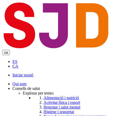
Skip
to
main
content
ca
ES
CA
Iniciar sessió
User
Qui som
account
Consells de salut
Explorar per temes
menu
Alimentació i nutrició
Activitat física i esport
Benestar i salut mental
Higiene i seguretat