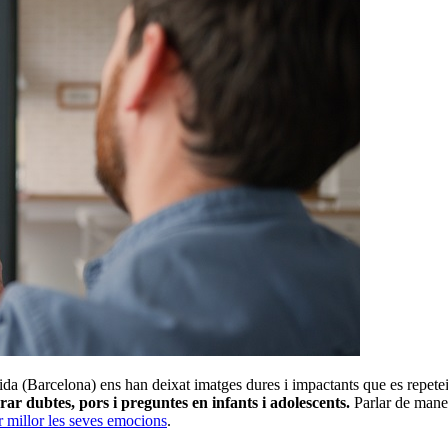
ida (Barcelona) ens han deixat imatges dures i impactants que es repetei
r dubtes, pors i preguntes en infants i adolescents.
Parlar de mane
r millor les seves emocions
.