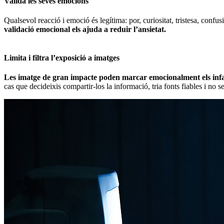
Valida les seves emocions
Qualsevol reacció i emoció és legítima: por, curiositat, tristesa, confu
validació emocional els ajuda a reduir l’ansietat.
Limita i filtra l’exposició a imatges
Les imatge de gran impacte poden marcar emocionalment els infa
cas que decideixis compartir-los la informació, tria fonts fiables i no 