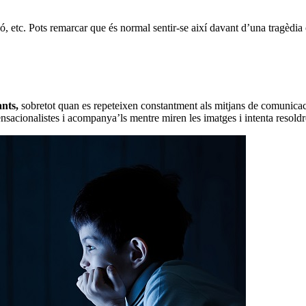
sió, etc. Pots remarcar que és normal sentir-se així davant d’una tragèdia
nts,
sobretot quan es repeteixen constantment als mitjans de comunicació
sensacionalistes i acompanya’ls mentre miren les imatges i intenta resold