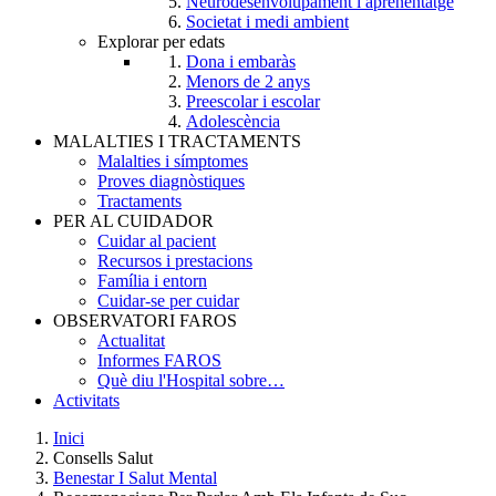
Neurodesenvolupament i aprenentatge
Societat i medi ambient
Explorar per edats
Dona i embaràs
Menors de 2 anys
Preescolar i escolar
Adolescència
MALALTIES I TRACTAMENTS
Malalties i símptomes
Proves diagnòstiques
Tractaments
PER AL CUIDADOR
Cuidar al pacient
Recursos i prestacions
Família i entorn
Cuidar-se per cuidar
OBSERVATORI FAROS
Actualitat
Informes FAROS
Què diu l'Hospital sobre…
Activitats
Inici
Consells Salut
Breadcrumb
Benestar I Salut Mental