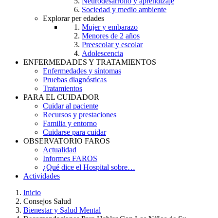
Neurodesarrollo y aprendizaje
Sociedad y medio ambiente
Explorar per edades
Mujer y embarazo
Menores de 2 años
Preescolar y escolar
Adolescencia
ENFERMEDADES Y TRATAMIENTOS
Enfermedades y síntomas
Pruebas diagnósticas
Tratamientos
PARA EL CUIDADOR
Cuidar al paciente
Recursos y prestaciones
Familia y entorno
Cuidarse para cuidar
OBSERVATORIO FAROS
Actualidad
Informes FAROS
¿Qué dice el Hospital sobre…
Actividades
Inicio
Consejos Salud
Breadcrumb
Bienestar y Salud Mental