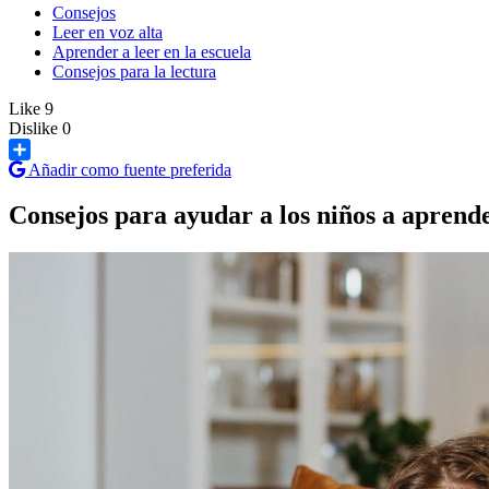
Consejos
Leer en voz alta
Aprender a leer en la escuela
Consejos para la lectura
Like
9
Dislike
0
Añadir como fuente preferida
Share
Consejos para ayudar a los niños a aprende