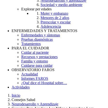
Neurodesarrollo y aprendizaje
Sociedad y medio ambiente
Explorar per edades
Mujer y embarazo
Menores de 2 años
Preescolar y escolar
Adolescencia
ENFERMEDADES Y TRATAMIENTOS
Enfermedades y síntomas
Pruebas diagnósticas
Tratamientos
PARA EL CUIDADOR
Cuidar al paciente
Recursos y prestaciones
Familia y entorno
Cuidarse para cuidar
OBSERVATORIO FAROS
Actualidad
Informes FAROS
¿Qué dice el Hospital sobre…
Actividades
Inicio
Consejos Salud
Breadcrumb
Neurodesarrollo y Aprendizaje