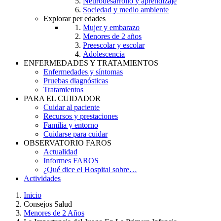
Neurodesarrollo y aprendizaje
Sociedad y medio ambiente
Explorar per edades
Mujer y embarazo
Menores de 2 años
Preescolar y escolar
Adolescencia
ENFERMEDADES Y TRATAMIENTOS
Enfermedades y síntomas
Pruebas diagnósticas
Tratamientos
PARA EL CUIDADOR
Cuidar al paciente
Recursos y prestaciones
Familia y entorno
Cuidarse para cuidar
OBSERVATORIO FAROS
Actualidad
Informes FAROS
¿Qué dice el Hospital sobre…
Actividades
Inicio
Consejos Salud
Breadcrumb
Menores de 2 Años