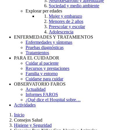
Neurodesarrollo y aprendizaje
Sociedad y medio ambiente
Explorar per edades
Mujer y embarazo
Menores de 2 años
Preescolar y escolar
Adolescencia
ENFERMEDADES Y TRATAMIENTOS
Enfermedades y síntomas
Pruebas diagnósticas
Tratamientos
PARA EL CUIDADOR
Cuidar al paciente
Recursos y prestaciones
Familia y entorno
Cuidarse para cuidar
OBSERVATORIO FAROS
Actualidad
Informes FAROS
¿Qué dice el Hospital sobre…
Actividades
Inicio
Consejos Salud
Breadcrumb
Higiene y Seguridad