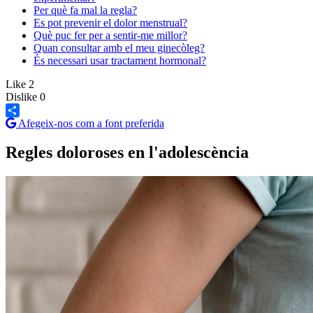
Per què fa mal la regla?
Es pot prevenir el dolor menstrual?
Què puc fer per a sentir-me millor?
Quan consultar amb el meu ginecòleg?
És necessari usar tractament hormonal?
Like
2
Dislike
0
Afegeix-nos com a font preferida
Share
Regles doloroses en l'adolescència