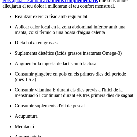
Pots ajudar-te amb
tractaments complementaris
que sens dubte
alleujaran el teu dolor i milloraran el teu confort menstrual.
Realitzar exercici físic amb regularitat
Aplicar calor local en la zona abdominal inferior amb una
manta, coixí tèrmic o una bossa d'aigua calenta
Dieta baixa en grasses
Suplements dietètics (àcids grassos insaturats Omega-3)
Augmentar la ingesta de lactis amb lactosa
Consumir gingebre en pols en els primers dies del període
(dies 1 a 3)
Consumir vitamina E durant els dies previs a l'inici de la
menstruació i continuant durant els tres primers dies de sagnat
Consumir suplements d'oli de pescat
Acupuntura
Meditació
Aromateràpia