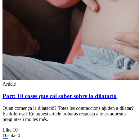
Article
Part: 10 coses que cal saber sobre la dilatació
Quan comença la dilatació? Totes les contraccions ajuden a dilatar?
És dolorosa? En aquest article trobaràs resposta a totes aquestes
preguntes i moltes més.
Like
10
Dislike
0