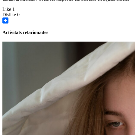
Like
1
Dislike
0
Share
Activitats relacionades