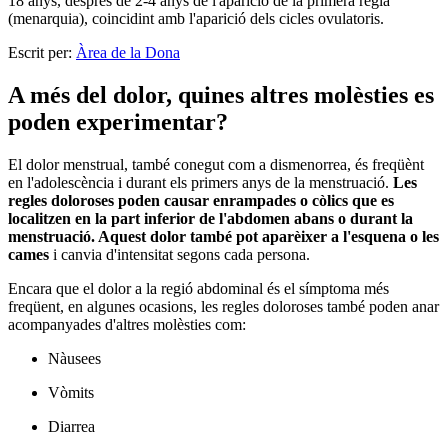
18 anys, després de 2-4 anys de l'aparició de la primera regla
(menarquia), coincidint amb l'aparició dels cicles ovulatoris.
Escrit per:
Àrea de la Dona
A més del dolor, quines altres molèsties es
poden experimentar?
El dolor menstrual, també conegut com a dismenorrea, és freqüènt
en l'adolescència i durant els primers anys de la menstruació.
Les
regles doloroses poden causar enrampades o còlics que es
localitzen en la part inferior de l'abdomen abans o durant la
menstruació. Aquest dolor també pot aparèixer a l'esquena o les
cames
i canvia d'intensitat segons cada persona.
Encara que el dolor a la regió abdominal és el símptoma més
freqüent, en algunes ocasions, les regles doloroses també poden anar
acompanyades d'altres molèsties com:
Nàusees
Vòmits
Diarrea