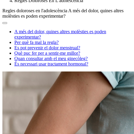
Regles Doloroses En L'adolescència
Regles doloroses en l'adolescència
A més del dolor, quines altres
molèsties es poden experimentar?
A més del dolor, quines altres molèsties es poden
experimentar?
Per què fa mal la regla?
Es pot prevenir el dolor menstrual?
Què puc fer per a sentir-me millor?
Quan consultar amb el meu ginecòleg?
És necessari usar tractament hormonal?