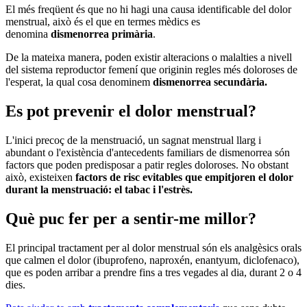
El més freqüent és que no hi hagi una causa identificable del dolor
menstrual, això és el que en termes mèdics es
denomina
dismenorrea primària
.
De la mateixa manera, poden existir alteracions o malalties a nivell
del sistema reproductor femení que originin regles més doloroses de
l'esperat, la qual cosa denominem
dismenorrea secundària.
Es pot prevenir el dolor menstrual?
L'inici precoç de la menstruació, un sagnat menstrual llarg i
abundant o l'existència d'antecedents familiars de dismenorrea són
factors que poden predisposar a patir regles doloroses. No obstant
això, existeixen
factors de risc evitables que empitjoren el dolor
durant la menstruació: el tabac i l'estrès.
Què puc fer per a sentir-me millor?
El principal tractament per al dolor menstrual són els analgèsics orals
que calmen el dolor (ibuprofeno, naproxén, enantyum, diclofenaco),
que es poden arribar a prendre fins a tres vegades al dia, durant 2 o 4
dies.