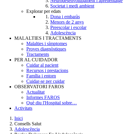
Neurodesenvolupament i aprenentatge
Societat i medi ambient
Explorar per edats
Dona i embaràs
Menors de 2 anys
Preescolar i escolar
Adolescència
MALALTIES I TRACTAMENTS
Malalties i símptomes
Proves diagnòstiques
Tractaments
PER AL CUIDADOR
Cuidar al pacient
Recursos i prestacions
Família i entorn
Cuidar-se per cuidar
OBSERVATORI FAROS
Actualitat
Informes FAROS
Què diu l'Hospital sobre…
Activitats
Inici
Consells Salut
Breadcrumb
Adolescència