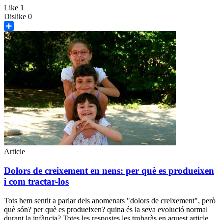
Like
1
Dislike
0
Share
Article
Dolors de creixement en nens: per què es produeixen
i com tractar-los
Tots hem sentit a parlar dels anomenats "dolors de creixement", però
què són? per què es produeixen? quina és la seva evolució normal
durant la infància? Totes les respostes les trobaràs en aquest article.