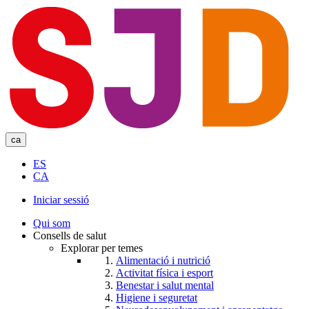
Skip
to
main
content
ca
ES
CA
Iniciar sessió
User
Qui som
account
Consells de salut
Explorar per temes
menu
Alimentació i nutrició
Activitat física i esport
Benestar i salut mental
Higiene i seguretat