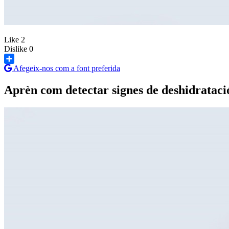
Like
2
Dislike
0
Afegeix-nos com a font preferida
Share
Aprèn com detectar signes de deshidrataci