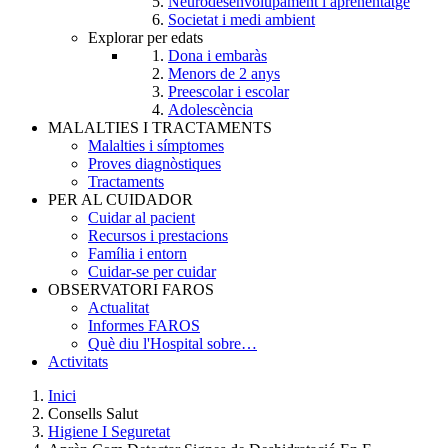
Neurodesenvolupament i aprenentatge
Societat i medi ambient
Explorar per edats
Dona i embaràs
Menors de 2 anys
Preescolar i escolar
Adolescència
MALALTIES I TRACTAMENTS
Malalties i símptomes
Proves diagnòstiques
Tractaments
PER AL CUIDADOR
Cuidar al pacient
Recursos i prestacions
Família i entorn
Cuidar-se per cuidar
OBSERVATORI FAROS
Actualitat
Informes FAROS
Què diu l'Hospital sobre…
Activitats
Inici
Consells Salut
Breadcrumb
Higiene I Seguretat