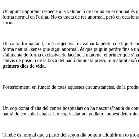
Un apunt important respecte a la valoració de l'orina en el nounat és 
forma normal en l'orina. No es tracta de res anormal, però en ocasions 
l'orina.
Una altra forma fàcil, i més objectiva, d'avaluar la pèrdua de líquid co
forma natural, sense que sigui anormal, és que puguin perdre fins a un
s’alimenta de forma exclusiva de lactància materna, el primer que s’ha d
canvis de posició de la boca del nadó durant la presa. Si malgrat aix
primers dies de vida.
Posteriorment, en funció de totes aquestes circumstàncies, de la producc
Un cop donat d’alta del centre hospitalari on ha nascut s’haurà de conce
haurà de consultar abans. Un cop visitat pel pediatre, aquest determin
També és normal que a partir del segon dia puguin adquirir un to grogu