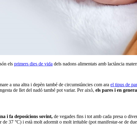
són els
primers dies de vida
dels nadons alimentats amb lactància mater
a mare a una altra i depèn també de circumstàncies com ara
el tipus de par
ingesta de llet del nadó també pot variar. Per això,
els pares i en gener
a i fa deposicions sovint,
de vegades fins i tot amb cada presa o diver
r de 37 °C) i està molt adormit o molt irritable (pot manifestar-se de dues