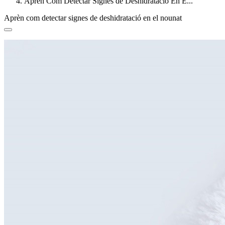
Aprèn Com Detectar Signes de Deshidratació En E...
Aprèn com detectar signes de deshidratació en el nounat