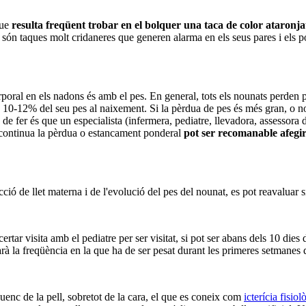
que
resulta freqüent trobar en el bolquer una taca de color ataronjat
són taques molt cridaneres que generen alarma en els seus pares i els po
rporal en els nadons és amb el pes. En general, tots els nounats perden p
 10-12% del seu pes al naixement. Si la pèrdua de pes és més gran, o no
e fer és que un especialista (infermera, pediatre, llevadora, assessora d
ò continua la pèrdua o estancament ponderal
pot ser recomanable afegir 
ió de llet materna i de l'evolució del pes del nounat, es pot reavaluar si
rtar visita amb el pediatre per ser visitat, si pot ser abans dels 10 dies
arà la freqüència en la que ha de ser pesat durant les primeres setmanes
enc de la pell, sobretot de la cara, el que es coneix com
icterícia fisio