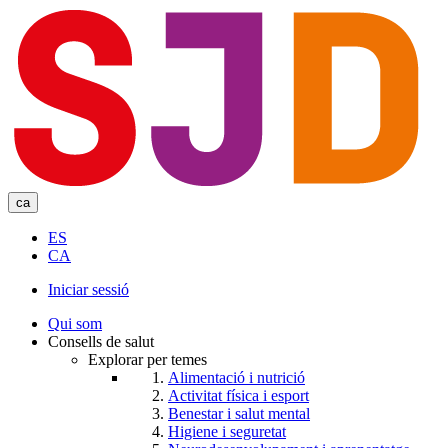
Skip
to
main
content
ca
ES
CA
Iniciar sessió
User
Qui som
account
Consells de salut
Explorar per temes
menu
Alimentació i nutrició
Activitat física i esport
Benestar i salut mental
Higiene i seguretat