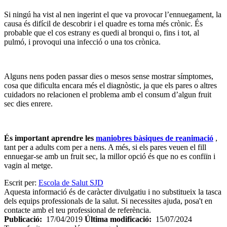
Si ningú ha vist al nen ingerint el que va provocar l’ennuegament, la
causa és difícil de descobrir i el quadre es torna més crònic. És
probable que el cos estrany es quedi al bronqui o, fins i tot, al
pulmó, i provoqui una infecció o una tos crònica.
Alguns nens poden passar dies o mesos sense mostrar símptomes,
cosa que dificulta encara més el diagnòstic, ja que els pares o altres
cuidadors no relacionen el problema amb el consum d’algun fruit
sec dies enrere.
És important aprendre les
maniobres bàsiques de reanimació
,
tant per a adults com per a nens. A més, si els pares veuen el fill
ennuegar-se amb un fruit sec, la millor opció és que no es confiïn i
vagin al metge.
Escrit per:
Escola de Salut SJD
Aquesta informació és de caràcter divulgatiu i no substitueix la tasca
dels equips professionals de la salut. Si necessites ajuda, posa't en
contacte amb el teu professional de referència.
Publicació:
17/04/2019
Última modificació:
15/07/2024