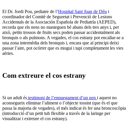
El Dr. Jordi Pou, pediatre de l’
Hospital Sant Joan de Déu
i
coordinador del Comitè de Seguretat i Prevenció de Lesions
Accidentals de la Asociación Española de Pediatría (AEPED),
recorda que els nens no masteguen bé abans dels tres anys i, per
això, petits trossos de fruits secs poden passar accidentalment als
bronquis o als pulmons. A vegades, el cos estrany pot encallar-se a
una zona intermèdia dels bronquis i, encara que al principi deixi
passar l’aire, pot ocórrer que es mogui i tapi completament les vies
aèries.
Com extreure el cos estrany
Si un adult és
testimoni de l’ennuegament d’un nen
i aquest no
aconsegueix eliminar l’aliment o l’objecte tossint (que és el que
passa la majoria de vegades), el més indicat és fer una broncoscòpia
(introducció d’un petit tub flexible a través de la laringe per
visualitzar i extreure el cos estrany).