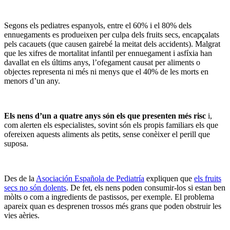
Segons els pediatres espanyols, entre el 60% i el 80% dels
ennuegaments es produeixen per culpa dels fruits secs, encapçalats
pels cacauets (que causen gairebé la meitat dels accidents). Malgrat
que les xifres de mortalitat infantil per ennuegament i asfíxia han
davallat en els últims anys, l’ofegament causat per aliments o
objectes representa ni més ni menys que el 40% de les morts en
menors d’un any.
Els nens d’un a quatre anys són els que presenten més risc
i,
com alerten els especialistes, sovint són els propis familiars els que
ofereixen aquests aliments als petits, sense conèixer el perill que
suposa.
Des de la
Asociación Española de Pediatría
expliquen que
els fruits
secs no són dolents
. De fet, els nens poden consumir-los si estan ben
mòlts o com a ingredients de pastissos, per exemple. El problema
apareix quan es desprenen trossos més grans que poden obstruir les
vies aèries.