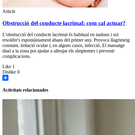
Article
Obstrucció del conducte lacrimal: com cal actuar?
L'obstrucció del conducte lacrimal és habitual en nadons i sol
resoldre's espontàniament abans del primer any. Provoca llagrimeig
constant, irritació ocular i, en alguns casos, infecció. El massatge
diari a la zona pot ajudar a alleujar els símptomes i prevenir
complicacions.
Like
1
Dislike
0
Share
Activitats relacionades