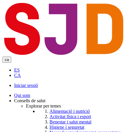
Skip
to
main
content
ca
ES
CA
Iniciar sessió
User
Qui som
account
Consells de salut
Explorar per temes
menu
Alimentació i nutrició
Activitat física i esport
Benestar i salut mental
Higiene i seguretat