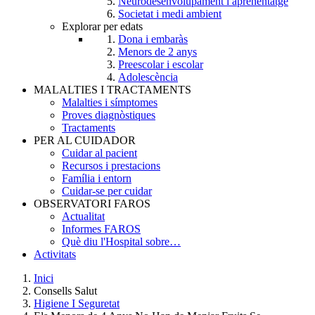
Neurodesenvolupament i aprenentatge
Societat i medi ambient
Explorar per edats
Dona i embaràs
Menors de 2 anys
Preescolar i escolar
Adolescència
MALALTIES I TRACTAMENTS
Malalties i símptomes
Proves diagnòstiques
Tractaments
PER AL CUIDADOR
Cuidar al pacient
Recursos i prestacions
Família i entorn
Cuidar-se per cuidar
OBSERVATORI FAROS
Actualitat
Informes FAROS
Què diu l'Hospital sobre…
Activitats
Inici
Consells Salut
Breadcrumb
Higiene I Seguretat