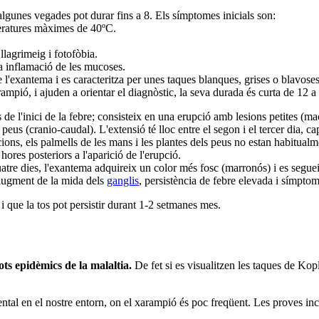
algunes vegades pot durar fins a 8. Els símptomes inicials son:
peratures màximes de 40ºC.
lagrimeig i fotofòbia.
la inflamació de les mucoses.
l'exantema i es caracteritza per unes taques blanques, grises o blavos
ampió, i ajuden a orientar el diagnòstic, la seva durada és curta de 12 a 
 de l'inici de la febre; consisteix en una erupció amb lesions petites (
 a peus (cranio-caudal). L'extensió té lloc entre el segon i el tercer dia,
pcions, els palmells de les mans i les plantes dels peus no estan habitualm
hores posteriors a l'aparició de l'erupció.
quatre dies, l'exantema adquireix un color més fosc (marronós) i es seg
augment de la mida dels
ganglis
, persistència de febre elevada i símptom
t i que la tos pot persistir durant 1-2 setmanes mes.
ots epidèmics de la malaltia.
De fet si es visualitzen les taques de Kop
tal en el nostre entorn, on el xarampió és poc freqüent. Les proves in