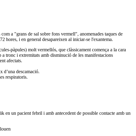
es com a "grans de sal sobre fons vermell", anomenades taques de
72 hores, i en general desapareixen al iniciar-se l'exantema.
macules-pàpules) molt vermellós, que clàssicament comença a la cara
 cap a tronc i extremitats amb disminució de les manifestacions
ent afectats.
ueix d’una descamació.
es respiratoris.
lik en un pacient febril i amb antecedent de possible contacte amb un
clouen