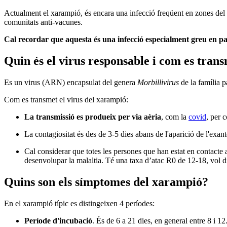
Actualment el xarampió, és encara una infecció freqüent en zones del
comunitats anti-vacunes.
Cal recordar que aquesta és una infecció especialment greu en pa
Quin és el virus responsable i com es tran
Es un virus (ARN) encapsulat del genera
Morbillivirus
de la família 
Com es transmet el virus del xarampió:
La transmissió es produeix per via aèria
, com la
covid
, per 
La contagiositat és des de 3-5 dies abans de l'aparició de l'exa
Cal considerar que totes les persones que han estat en contacte 
desenvolupar la malaltia. Té una taxa d’atac R0 de 12-18, vol 
Quins son els símptomes del xarampió?
En el xarampió típic es distingeixen 4 períodes:
Període d'incubació
. És de 6 a 21 dies, en general entre 8 i 1