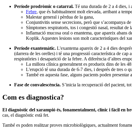
Període prodròmic o catarral.
Té una durada de 2 a 4 dies, i 
Febre
, que és habitualment molt elevada, arribant a tem
Malestar general i pèrdua de la gana,
Conjuntivitis sense secrecions, però que s’acompanya de l
Símptomes respiratoris, tos i congestió nasal, resultat de 
Inflamació mucosa oral o enantema, que apareix abans de 
Koplik. Aquestes lesions son molt caracteristíques del xar
Període exantemàtic.
L'exantema apareix de 2 a 4 dies després
(darrera de les orelles) i té una progressió característica de cap
respiratòries i desaparició de la febre. A diferència d’altres eru
La millora clínica generalment es produeix dins de les 48 
L'erupció té una durada de 6-7 dies, i després de tres o 
També en aquesta fase, alguns pacients poden presentar 
Fase de convalescència.
S’inicia la recuperació del pacient, to
Com es diagnostica?
El diagnòstic del xarampió és, fonamentalment, clínic i fàcil en br
cas, el diagnòstic està fet.
També es poden realitzar proves microbiològiques, actualment fonamen