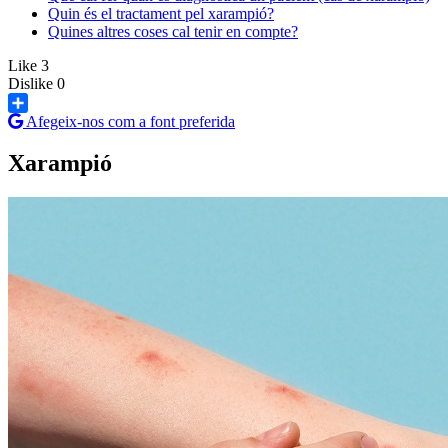
Quin és el tractament pel xarampió?
Quines altres coses cal tenir en compte?
Like
3
Dislike
0
Afegeix-nos com a font preferida
Share
Xarampió