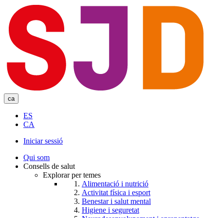
Skip
to
main
content
ca
ES
CA
Iniciar sessió
User
Qui som
account
Consells de salut
Explorar per temes
menu
Alimentació i nutrició
Activitat física i esport
Benestar i salut mental
Higiene i seguretat