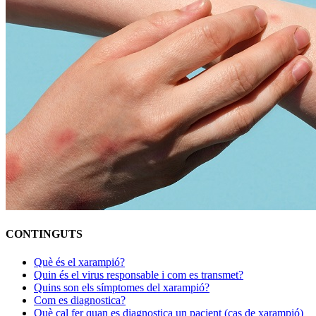
CONTINGUTS
Què és el xarampió?
Quin és el virus responsable i com es transmet?
Quins son els símptomes del xarampió?
Com es diagnostica?
Què cal fer quan es diagnostica un pacient (cas de xarampió)