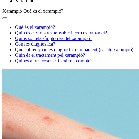
Xarampió
Xarampió
Què és el xarampió?
Què és el xarampió?
Quin és el virus responsable i com es transmet?
Quins son els símptomes del xarampió?
Com es diagnostica?
Què cal fer quan es diagnostica un pacient (cas de xarampió)
Quin és el tractament pel xarampió?
Quines altres coses cal tenir en compte?