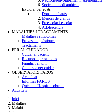
Neurodesenvolupament i aprenentatge
Societat i medi ambient
Explorar per edats
Dona i embaràs
Menors de 2 anys
Preescolar i escolar
Adolescència
MALALTIES I TRACTAMENTS
Malalties i símptomes
Proves diagnòstiques
Tractaments
PER AL CUIDADOR
Cuidar al pacient
Recursos i prestacions
Família i entorn
Cuidar-se per cuidar
OBSERVATORI FAROS
Actualitat
Informes FAROS
Què diu l'Hospital sobre…
Activitats
Inici
Malalties
Breadcrumb
Malaltia