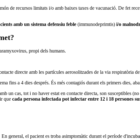
 món de recursos limitats i/o amb baixes taxes de vacunació. De fet re
cients amb un sistema defensiu feble
(immunodeprimtis)
i/o malnodr
smet?
paramyxovirus, propi dels humans.
contacte directe amb les partícules aerosolitzades de la via respiratòria de
ntema fins a 4 dies després. És més contagiós durant els primers dies, a
amb un cas, tot i no haver estat en contacte directa, son susceptibles (n
dir que
cada persona infectada pot infectar entre 12 i 18 persones su
2. En general, el pacient es troba asimptomàtic durant el període d'incuba