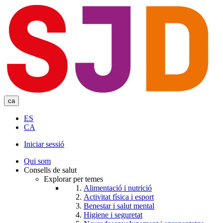
Skip
to
main
content
ca
ES
CA
Iniciar sessió
User
Qui som
account
Consells de salut
Explorar per temes
menu
Alimentació i nutrició
Activitat física i esport
Benestar i salut mental
Higiene i seguretat