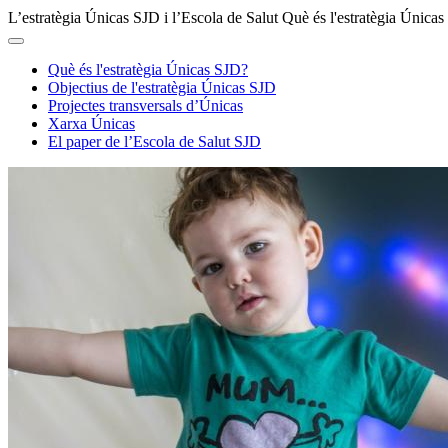
L’estratègia Únicas SJD i l’Escola de Salut
Què és l'estratègia Única
Què és l'estratègia Únicas SJD?
Objectius de l'estratègia Únicas SJD
Projectes transversals d’Únicas
Xarxa Únicas
El paper de l’Escola de Salut SJD