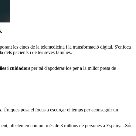
ó.
orant les eines de la telemedicina i la transformació digital. S'enfoca
a dels pacients i de les seves famílies.
lies i cuidadors
per tal d'apoderar-los per a la millor presa de
s
. Úniques posa el focus a escurçar el temps per aconseguir un
lment, afecten en conjunt més de 3 milions de persones a Espanya. Són