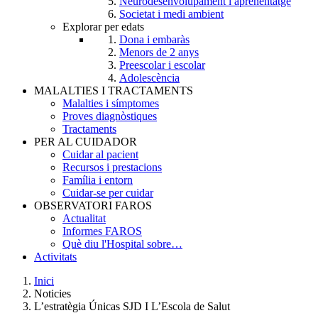
Neurodesenvolupament i aprenentatge
Societat i medi ambient
Explorar per edats
Dona i embaràs
Menors de 2 anys
Preescolar i escolar
Adolescència
MALALTIES I TRACTAMENTS
Malalties i símptomes
Proves diagnòstiques
Tractaments
PER AL CUIDADOR
Cuidar al pacient
Recursos i prestacions
Família i entorn
Cuidar-se per cuidar
OBSERVATORI FAROS
Actualitat
Informes FAROS
Què diu l'Hospital sobre…
Activitats
Inici
Noticies
Breadcrumb
L’estratègia Únicas SJD I L’Escola de Salut