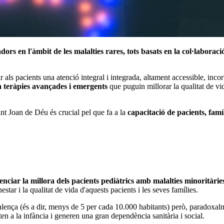
ors en l'àmbit de les malalties rares, tots basats en la col·laboraci
als pacients una atenció integral i integrada, altament accessible, incorp
 a teràpies avançades i emergents
que puguin millorar la qualitat de vid
ant Joan de Déu és crucial pel que fa a la
capacitació de pacients, famí
nciar la millora dels pacients pediàtrics amb malalties minoritàrie
estar i la qualitat de vida d'aquests pacients i les seves famílies.
alença (és a dir, menys de 5 per cada 10.000 habitants) però, paradoxa
n a la infància i generen una gran dependència sanitària i social.