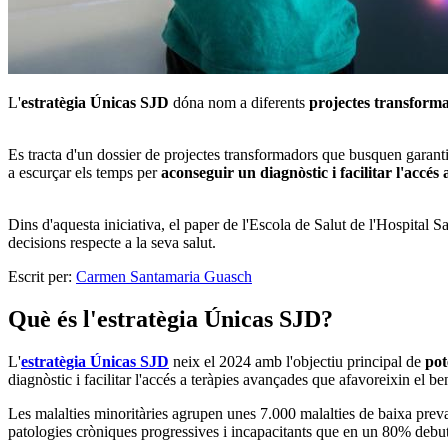
L'
estratègia Únicas SJD
dóna nom a diferents
projectes transformad
Es tracta d'un dossier de projectes transformadors que busquen garantir 
a escurçar els temps per
aconseguir un diagnòstic i facilitar l'accés
Dins d'aquesta iniciativa, el paper de l'Escola de Salut de l'Hospital S
decisions respecte a la seva salut.
Escrit per:
Carmen Santamaria Guasch
Què és l'estratègia Únicas SJD?
L'
estratègia Únicas SJD
neix el 2024 amb l'objectiu principal de
pote
diagnòstic i facilitar l'accés a teràpies avançades que afavoreixin el ben
Les malalties minoritàries agrupen unes 7.000 malalties de baixa prev
patologies cròniques progressives i incapacitants que en un 80% debute