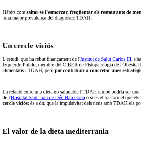
Hàbits com
saltar-se l’esmorzar, freqüentar els restaurants de me
una major prevalença del diagnòstic TDAH.
Un cercle viciós
L'estudi, que ha rebut finançament de l'
Institut de Salut Carlos III
, s'
Izquierdo Pulido, membre del CIBER de Fisiopatologia de l'Obesitat i l
alimentaris i TDAH, però
pot contribuir a concretar unes estratègie
La relació entre una dieta no saludable i TDAH també podria ser una
de l'
Hospital Sant Joan de Déu Barcelona
o si és el trastorn el que el
cercle viciós
: és a dir, que la impulsivitat dels nens amb TDAH els po
El valor de la dieta mediterrània