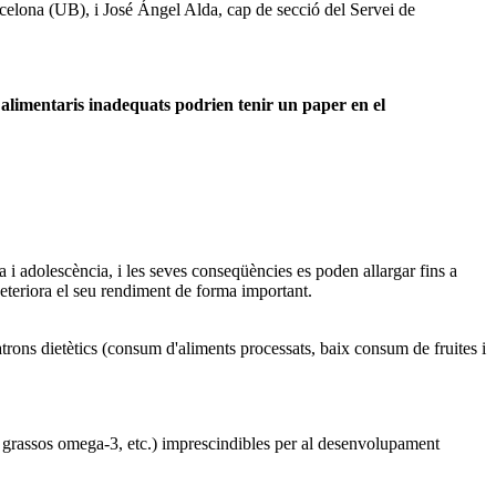
arcelona (UB), i José Ángel Alda, cap de secció del Servei de
 alimentaris inadequats podrien tenir un paper en el
a i adolescència, i les seves conseqüències es poden allargar fins a
e deteriora el seu rendiment de forma important.
rons dietètics (consum d'aliments processats, baix consum de fruites i
s grassos omega-3, etc.) imprescindibles per al desenvolupament