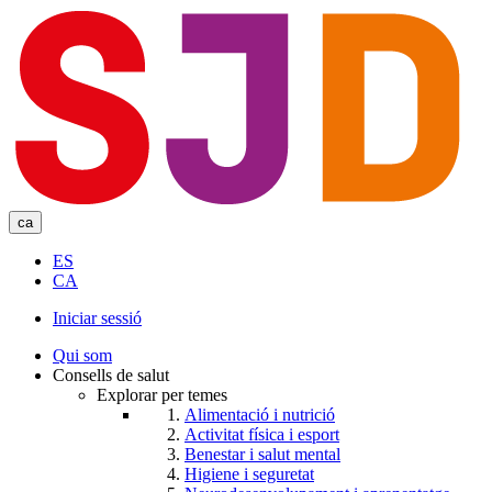
Skip
to
main
content
ca
ES
CA
Iniciar sessió
User
Qui som
account
Consells de salut
Explorar per temes
menu
Alimentació i nutrició
Activitat física i esport
Benestar i salut mental
Higiene i seguretat