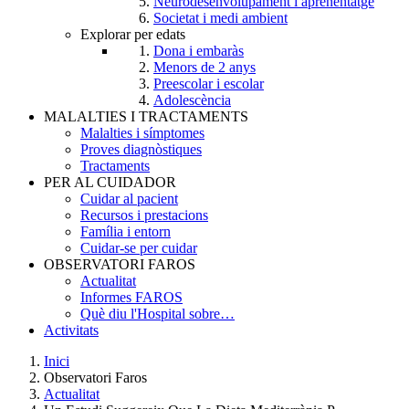
Neurodesenvolupament i aprenentatge
Societat i medi ambient
Explorar per edats
Dona i embaràs
Menors de 2 anys
Preescolar i escolar
Adolescència
MALALTIES I TRACTAMENTS
Malalties i símptomes
Proves diagnòstiques
Tractaments
PER AL CUIDADOR
Cuidar al pacient
Recursos i prestacions
Família i entorn
Cuidar-se per cuidar
OBSERVATORI FAROS
Actualitat
Informes FAROS
Què diu l'Hospital sobre…
Activitats
Inici
Observatori Faros
Breadcrumb
Actualitat