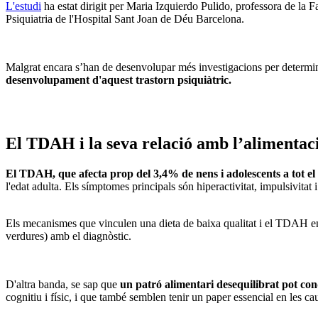
L'estudi
ha estat dirigit per Maria Izquierdo Pulido, professora de la 
Psiquiatria de l'Hospital Sant Joan de Déu Barcelona.
Malgrat encara s’han de desenvolupar més investigacions per determina
desenvolupament d'aquest trastorn psiquiàtric.
El TDAH i la seva relació amb l’alimentac
El TDAH, que afecta prop del 3,4% de nens i adolescents a tot e
l'edat adulta. Els símptomes principals són hiperactivitat, impulsivitat
Els mecanismes que vinculen una dieta de baixa qualitat i el TDAH enc
verdures) amb el diagnòstic.
D'altra banda, se sap que
un patró alimentari desequilibrat pot cond
cognitiu i físic, i que també semblen tenir un paper essencial en les ca