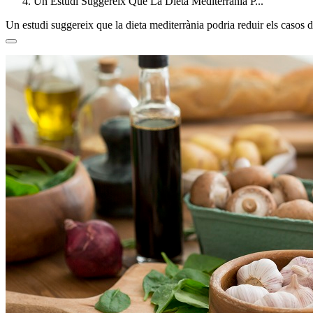
Un Estudi Suggereix Que La Dieta Mediterrània P...
Un estudi suggereix que la dieta mediterrània podria reduir els caso