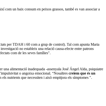
 així com un baix consum en peixos grassos, també es van associar a
afectats per TDAH i 60 com a grup de control). Tal com apunta Maria
investigació no estableix una relació causa-efecte entre patrons
afectats com de les seves famílies".
er una alimentació inadequada -assenyala José Ángel Alda, psiquiatre
s d'impulsivitat o angoixa emocional. “Nosaltres
creiem que és un
 els nutrients que necessiten i això empitjora els símptomes ".