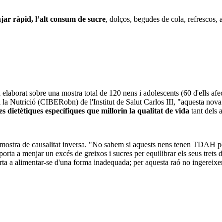
njar ràpid, l’alt consum de sucre
, dolços, begudes de cola, refrescos,
ha elaborat sobre una mostra total de 120 nens i adolescents (60 d'ells 
a Nutrició (CIBERobn) de l'Institut de Salut Carlos III, "aquesta nova 
s dietètiques específiques que millorin la qualitat de vida
tant dels 
 mostra de causalitat inversa. "No sabem si aquests nens tenen TDAH p
s porta a menjar un excés de greixos i sucres per equilibrar els seus tret
rta a alimentar-se d'una forma inadequada; per aquesta raó no ingereixen