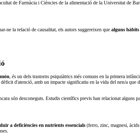
Facultat de Farmàcia i Ciències de la alimentació de la Universitat de B
r-ne la relació de causalitat, els autors suggereixen que
alguns hàbits
ió
l món
, és un dels trastorns psiquiàtrics més comuns en la primera infànci
 i dèficit d'atenció, amb un impacte significatiu en la vida del nen/a qu
ara són desconeguts. Estudis científics previs han relacionat alguns pat
uir a deficiències en nutrients essencials
(ferro, zinc, magnesi, àcid
uses.