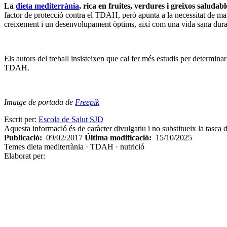
La
dieta mediterrània
, rica en fruites, verdures i greixos saluda
factor de protecció contra el TDAH, però apunta a la necessitat de man
creixement i un desenvolupament òptims, així com una vida sana duran
Els autors del treball insisteixen que cal fer més estudis per determinar
TDAH.
Imatge de portada de
Freepik
Escrit per:
Escola de Salut SJD
Aquesta informació és de caràcter divulgatiu i no substitueix la tasca d
Publicació:
09/02/2017
Última modificació:
15/10/2025
Temes
dieta mediterrània · TDAH · nutrició
Elaborat per: