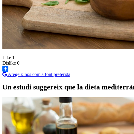
Like
1
Dislike
0
Afegeix-nos com a font preferida
Share
Un estudi suggereix que la dieta mediterr