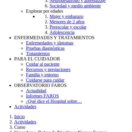
Neurodesarrollo y aprendizaje
Sociedad y medio ambiente
Explorar per edades
Mujer y embarazo
Menores de 2 años
Preescolar y escolar
Adolescencia
ENFERMEDADES Y TRATAMIENTOS
Enfermedades y síntomas
Pruebas diagnósticas
Tratamientos
PARA EL CUIDADOR
Cuidar al paciente
Recursos y prestaciones
Familia y entorno
Cuidarse para cuidar
OBSERVATORIO FAROS
Actualidad
Informes FAROS
¿Qué dice el Hospital sobre…
Actividades
Inicio
Actividades
Breadcrumb
Curso