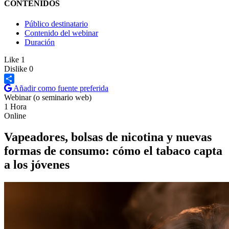
CONTENIDOS
Público destinatario
Contenido del webinar
Duración
Like
1
Dislike
0
Añadir como fuente preferida
Share
Webinar (o seminario web)
1 Hora
Online
Vapeadores, bolsas de nicotina y nuevas
formas de consumo: cómo el tabaco capta
a los jóvenes