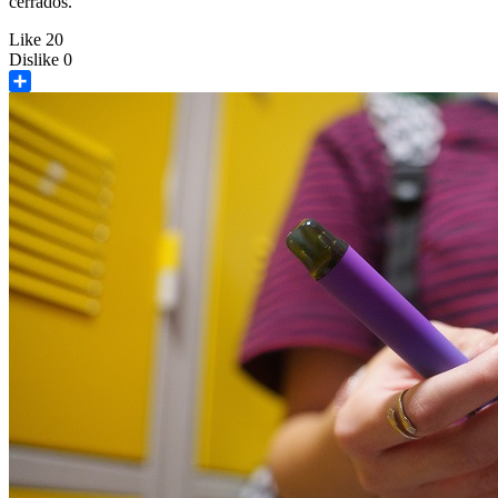
cerrados.
Like
20
Dislike
0
Share