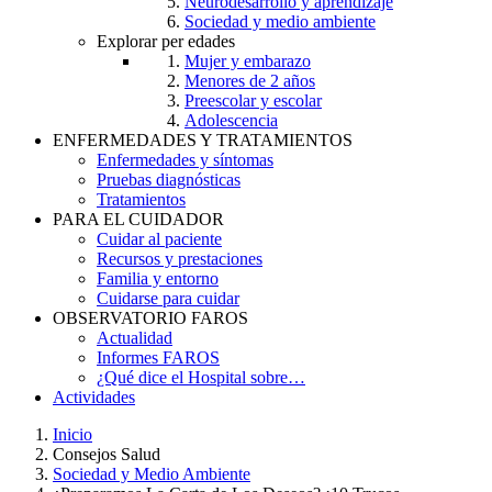
Neurodesarrollo y aprendizaje
Sociedad y medio ambiente
Explorar per edades
Mujer y embarazo
Menores de 2 años
Preescolar y escolar
Adolescencia
ENFERMEDADES Y TRATAMIENTOS
Enfermedades y síntomas
Pruebas diagnósticas
Tratamientos
PARA EL CUIDADOR
Cuidar al paciente
Recursos y prestaciones
Familia y entorno
Cuidarse para cuidar
OBSERVATORIO FAROS
Actualidad
Informes FAROS
¿Qué dice el Hospital sobre…
Actividades
Inicio
Consejos Salud
Breadcrumb
Sociedad y Medio Ambiente