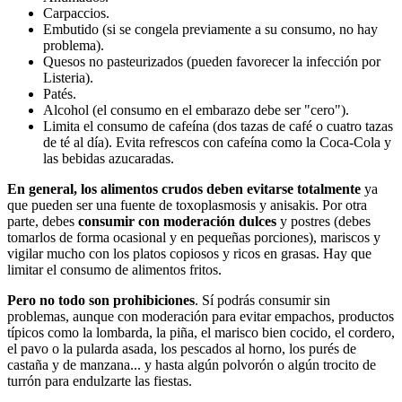
Carpaccios.
Embutido (si se congela previamente a su consumo, no hay
problema).
Quesos no pasteurizados (pueden favorecer la infección por
Listeria).
Patés.
Alcohol (el consumo en el embarazo debe ser "cero").
Limita el consumo de cafeína (dos tazas de café o cuatro tazas
de té al día). Evita refrescos con cafeína como la Coca-Cola y
las bebidas azucaradas.
En general, los alimentos crudos deben evitarse totalmente
ya
que pueden ser una fuente de toxoplasmosis y anisakis. Por otra
parte, debes
consumir con moderación dulces
y postres (debes
tomarlos de forma ocasional y en pequeñas porciones), mariscos y
vigilar mucho con los platos copiosos y ricos en grasas. Hay que
limitar el consumo de alimentos fritos.
Pero no todo son prohibiciones
.
Sí podrás consumir sin
problemas, aunque con moderación para evitar empachos, productos
típicos como la lombarda, la piña, el marisco bien cocido, el cordero,
el pavo o la pularda asada, los pescados al horno, los purés de
castaña y de manzana... y hasta algún polvorón o algún trocito de
turrón para endulzarte las fiestas.