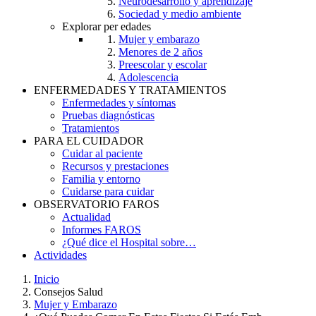
Neurodesarrollo y aprendizaje
Sociedad y medio ambiente
Explorar per edades
Mujer y embarazo
Menores de 2 años
Preescolar y escolar
Adolescencia
ENFERMEDADES Y TRATAMIENTOS
Enfermedades y síntomas
Pruebas diagnósticas
Tratamientos
PARA EL CUIDADOR
Cuidar al paciente
Recursos y prestaciones
Familia y entorno
Cuidarse para cuidar
OBSERVATORIO FAROS
Actualidad
Informes FAROS
¿Qué dice el Hospital sobre…
Actividades
Inicio
Consejos Salud
Breadcrumb
Mujer y Embarazo