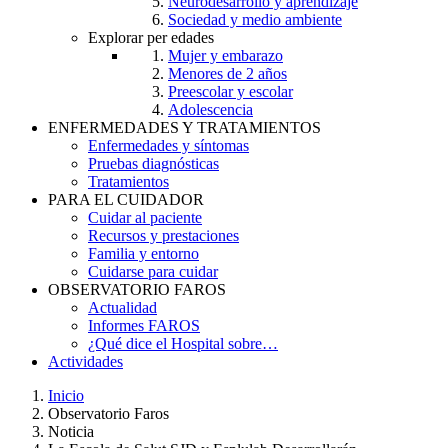
Neurodesarrollo y aprendizaje
Sociedad y medio ambiente
Explorar per edades
Mujer y embarazo
Menores de 2 años
Preescolar y escolar
Adolescencia
ENFERMEDADES Y TRATAMIENTOS
Enfermedades y síntomas
Pruebas diagnósticas
Tratamientos
PARA EL CUIDADOR
Cuidar al paciente
Recursos y prestaciones
Familia y entorno
Cuidarse para cuidar
OBSERVATORIO FAROS
Actualidad
Informes FAROS
¿Qué dice el Hospital sobre…
Actividades
Inicio
Observatorio Faros
Breadcrumb
Noticia