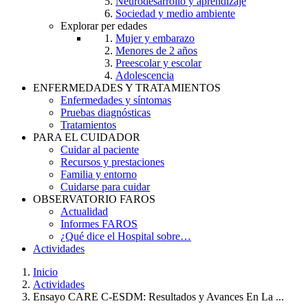
Neurodesarrollo y aprendizaje
Sociedad y medio ambiente
Explorar per edades
Mujer y embarazo
Menores de 2 años
Preescolar y escolar
Adolescencia
ENFERMEDADES Y TRATAMIENTOS
Enfermedades y síntomas
Pruebas diagnósticas
Tratamientos
PARA EL CUIDADOR
Cuidar al paciente
Recursos y prestaciones
Familia y entorno
Cuidarse para cuidar
OBSERVATORIO FAROS
Actualidad
Informes FAROS
¿Qué dice el Hospital sobre…
Actividades
Inicio
Actividades
Breadcrumb
Ensayo CARE C-ESDM: Resultados y Avances En La ...