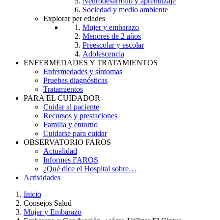
Neurodesarrollo y aprendizaje
Sociedad y medio ambiente
Explorar per edades
Mujer y embarazo
Menores de 2 años
Preescolar y escolar
Adolescencia
ENFERMEDADES Y TRATAMIENTOS
Enfermedades y síntomas
Pruebas diagnósticas
Tratamientos
PARA EL CUIDADOR
Cuidar al paciente
Recursos y prestaciones
Familia y entorno
Cuidarse para cuidar
OBSERVATORIO FAROS
Actualidad
Informes FAROS
¿Qué dice el Hospital sobre…
Actividades
Inicio
Consejos Salud
Breadcrumb
Mujer y Embarazo