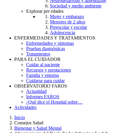
Neurodesarrollo y aprendizaje
Sociedad y medio ambiente
Explorar per edades
Mujer y embarazo
Menores de 2 años
Preescolar y escolar
Adolescencia
ENFERMEDADES Y TRATAMIENTOS
Enfermedades y síntomas
Pruebas diagnósticas
Tratamientos
PARA EL CUIDADOR
Cuidar al paciente
Recursos y prestaciones
Familia y entorno
Cuidarse para cuidar
OBSERVATORIO FAROS
Actualidad
Informes FAROS
¿Qué dice el Hospital sobre…
Actividades
Inicio
Consejos Salud
Breadcrumb
Bienestar y Salud Mental