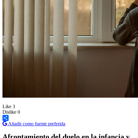
Like
3
Dislike
0
Añadir como fuente preferida
Share
Afrontamiento del duelo en la infancia y