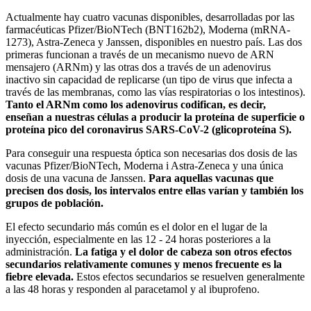
Actualmente hay cuatro vacunas disponibles, desarrolladas por las
farmacéuticas Pfizer/BioNTech (BNT162b2), Moderna (mRNA-
1273), Astra-Zeneca y Janssen, disponibles en nuestro país. Las dos
primeras funcionan a través de un mecanismo nuevo de ARN
mensajero (ARNm) y las otras dos a través de un adenovirus
inactivo sin capacidad de replicarse (un tipo de virus que infecta a
través de las membranas, como las vías respiratorias o los intestinos).
Tanto el ARNm como los adenovirus codifican, es decir,
enseñan a nuestras células a producir la proteína de superficie o
proteína pico del coronavirus SARS-CoV-2 (glicoproteína S).
Para conseguir una respuesta óptica son necesarias dos dosis de las
vacunas Pfizer/BioNTech, Moderna i Astra-Zeneca y una única
dosis de una vacuna de Janssen.
Para aquellas vacunas que
precisen dos dosis, los intervalos entre ellas varían y también los
grupos de población.
El efecto secundario más común es el dolor en el lugar de la
inyección, especialmente en las 12 - 24 horas posteriores a la
administración.
La fatiga y el dolor de cabeza son otros efectos
secundarios relativamente comunes y menos frecuente es la
fiebre elevada.
Estos efectos secundarios se resuelven generalmente
a las 48 horas y responden al paracetamol y al ibuprofeno.