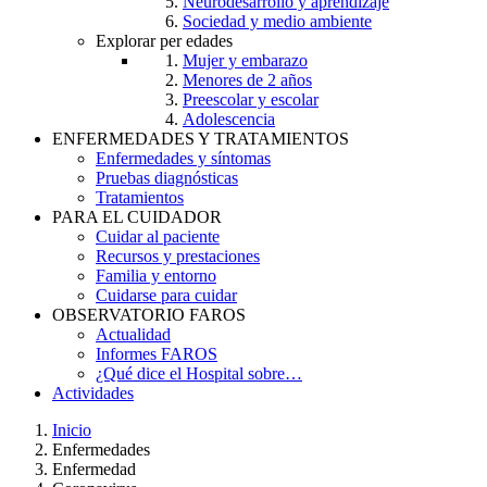
Neurodesarrollo y aprendizaje
Sociedad y medio ambiente
Explorar per edades
Mujer y embarazo
Menores de 2 años
Preescolar y escolar
Adolescencia
ENFERMEDADES Y TRATAMIENTOS
Enfermedades y síntomas
Pruebas diagnósticas
Tratamientos
PARA EL CUIDADOR
Cuidar al paciente
Recursos y prestaciones
Familia y entorno
Cuidarse para cuidar
OBSERVATORIO FAROS
Actualidad
Informes FAROS
¿Qué dice el Hospital sobre…
Actividades
Inicio
Enfermedades
Breadcrumb
Enfermedad