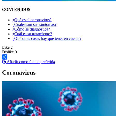
CONTENIDOS
¿Qué es el coronavirus?
¿Cuáles son sus símtomas?
¿Cómo se diagnostica?
¿Cuál es su tratamiento?
¿Qué otras cosas hay que tener en cuenta?
Like
2
Dislike
0
Añadir como fuente preferida
Share
Coronavirus