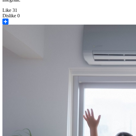
Like
31
Dislike
0
Share