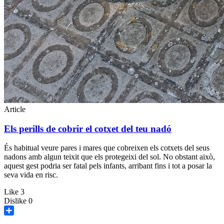
Article
Els perills de cobrir el cotxet del teu nadó
És habitual veure pares i mares que cobreixen els cotxets del seus
nadons amb algun teixit que els protegeixi del sol. No obstant això,
aquest gest podria ser fatal pels infants, arribant fins i tot a posar la
seva vida en risc.
Like
3
Dislike
0
Share