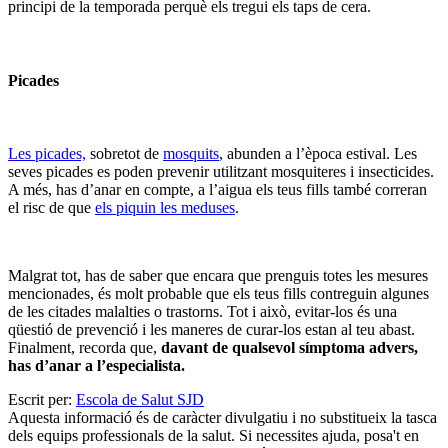
principi de la temporada perquè els tregui els taps de cera.
Picades
Les picades,
sobretot de
mosquits
, abunden a l’època estival. Les
seves picades es poden prevenir utilitzant mosquiteres i insecticides.
A més, has d’anar en compte, a l’aigua els teus fills també correran
el risc de que
els piquin les meduses
.
Malgrat tot, has de saber que encara que prenguis totes les mesures
mencionades, és molt probable que els teus fills contreguin algunes
de les citades malalties o trastorns. Tot i això, evitar-los és una
qüestió de prevenció i les maneres de curar-los estan al teu abast.
Finalment, recorda que,
davant de qualsevol símptoma advers,
has d’anar a l’especialista.
Escrit per:
Escola de Salut SJD
Aquesta informació és de caràcter divulgatiu i no substitueix la tasca
dels equips professionals de la salut. Si necessites ajuda, posa't en