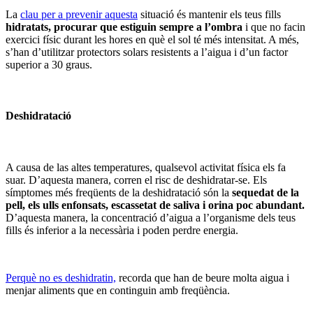
La
clau per a prevenir aquesta
situació és mantenir els teus fills
hidratats, procurar que estiguin sempre a l’ombra
i que no facin
exercici físic durant les hores en què el sol té més intensitat. A més,
s’han d’utilitzar protectors solars resistents a l’aigua i d’un factor
superior a 30 graus.
Deshidratació
A causa de las altes temperatures, qualsevol activitat física els fa
suar. D’aquesta manera, corren el risc de deshidratar-se. Els
símptomes més freqüents de la deshidratació són la
sequedat de la
pell, els ulls enfonsats, escassetat de saliva i orina poc abundant.
D’aquesta manera, la concentració d’aigua a l’organisme dels teus
fills és inferior a la necessària i poden perdre energia.
Perquè no es deshidratin,
recorda que han de beure molta aigua i
menjar aliments que en continguin amb freqüència.