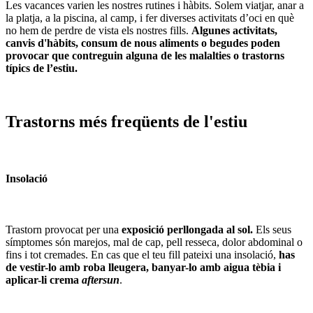
Les vacances varien les nostres rutines i hàbits. Solem viatjar, anar a
la platja, a la piscina, al camp, i fer diverses activitats d’oci en què
no hem de perdre de vista els nostres fills.
Algunes activitats,
canvis d'hàbits, consum de nous aliments o begudes poden
provocar que contreguin alguna de les malalties o trastorns
típics de l’estiu.
Trastorns més freqüents de l'estiu
Insolació
Trastorn provocat per una
exposició perllongada al sol.
Els seus
símptomes són marejos, mal de cap, pell resseca, dolor abdominal o
fins i tot cremades. En cas que el teu fill pateixi una insolació,
has
de vestir-lo amb roba lleugera, banyar-lo amb aigua tèbia i
aplicar-li crema
aftersun
.