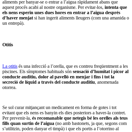
aliments per banyar-se o entrar a l’aigua ràpidament abans que
aquest procés acabi al nostre organisme. Per evitar-los,
intenta que
els nens esperin unes dues hores en entrar a l’aigua després
d’haver menjat
si han ingerit aliments lleugers (com una amanida o
un entrepà).
Otitis
La otitis
és una infecció a l’orella, que es contreu freqüentment a les
piscines. Els símptomes habituals són
sensació d’humitat i picor al
conducte auditiu, dolor al pavelló en menjar i fins i tot la
secreció de líquid a través del conducte auditiu
, anomenada
otorrea.
Se sol curar mitjançant un medicament en forma de gotes i tot
evitant que els nens es banyin els dies posteriors a haver-la contret.
Per prevenir-la,
és recomanable que netegis bé les orelles als teus
fills quan surtin de l’aigua
(no amb bastonets, ja que, segons com
s’utilitzin, poden danyar el timpà) i que els portis a l’otorrino al