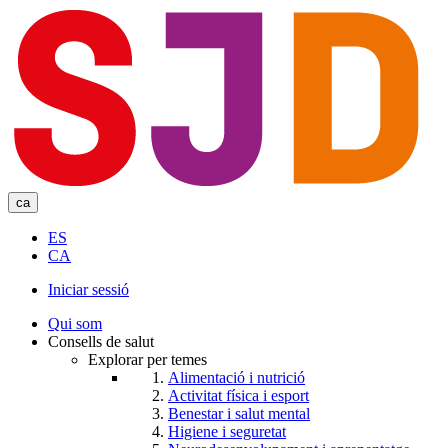
Skip
to
main
content
ca
ES
CA
Iniciar sessió
User
Qui som
account
Consells de salut
Explorar per temes
menu
Alimentació i nutrició
Activitat física i esport
Benestar i salut mental
Higiene i seguretat