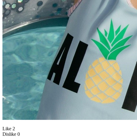
Like
2
Dislike
0