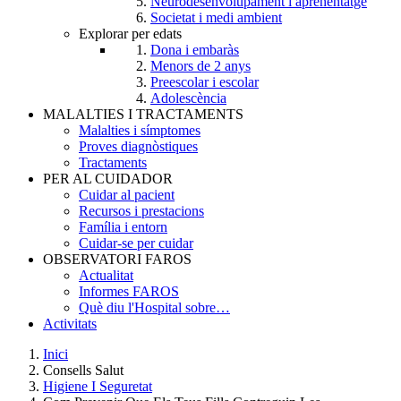
Neurodesenvolupament i aprenentatge
Societat i medi ambient
Explorar per edats
Dona i embaràs
Menors de 2 anys
Preescolar i escolar
Adolescència
MALALTIES I TRACTAMENTS
Malalties i símptomes
Proves diagnòstiques
Tractaments
PER AL CUIDADOR
Cuidar al pacient
Recursos i prestacions
Família i entorn
Cuidar-se per cuidar
OBSERVATORI FAROS
Actualitat
Informes FAROS
Què diu l'Hospital sobre…
Activitats
Inici
Consells Salut
Breadcrumb
Higiene I Seguretat