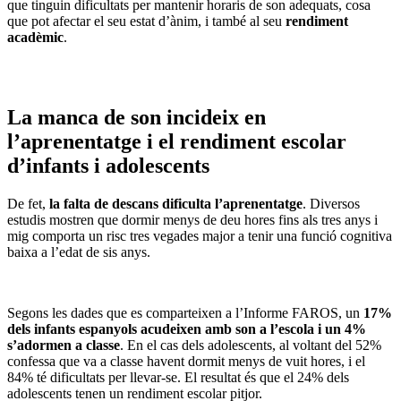
que tinguin dificultats per mantenir horaris de son adequats, cosa
que pot afectar el seu estat d’ànim, i també al seu
rendiment
acadèmic
.
La manca de son incideix en
l’aprenentatge i el rendiment escolar
d’infants i adolescents
De fet,
la falta de descans dificulta l’aprenentatge
. Diversos
estudis mostren que dormir menys de deu hores fins als tres anys i
mig comporta un risc tres vegades major a tenir una funció cognitiva
baixa a l’edat de sis anys.
Segons les dades que es comparteixen a l’Informe FAROS, un
17%
dels infants espanyols acudeixen amb son a l’escola i un 4%
s’adormen a classe
. En el cas dels adolescents, al voltant del 52%
confessa que va a classe havent dormit menys de vuit hores, i el
84% té dificultats per llevar-se. El resultat és que el 24% dels
adolescents tenen un rendiment escolar pitjor.