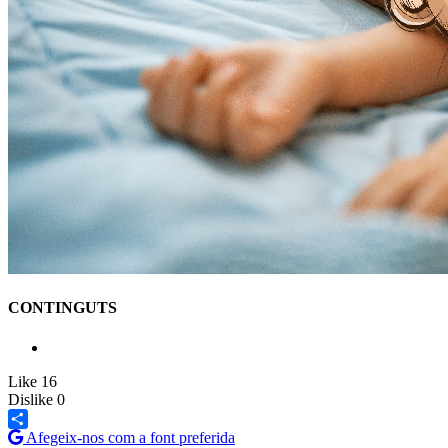
CONTINGUTS
Like
16
Dislike
0
Afegeix-nos com a font preferida
Share