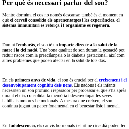
Per què és necessari parlar del son?
Mentre dormim, el cos no només descansa; també és el moment en
què
el cervell consolida els aprenentatges i les experiències, el
sistema immunitari es reforça i l’organisme es regenera.
Durant l'
embaràs
, el son té un
impacte directe a la salut de la
mare i la del nadó
. Una bona qualitat de son durant la gestació pot
reduir riscos com la preeclàmpsia o la diabetis gestacional, així com
altres problemes que poden afectar en la salut de tots dos.
En els
primers anys de vida
, el son és crucial per al
creixement i el
desenvolupament cognitiu dels nens
. Els nadons i els infants
necessiten un son profund i reparador per processar el que s'ha après
durant el dia, consolidar la memòria i desenvolupar les seves
habilitats motores i emocionals. A mesura que creixen, el son
continua jugant un paper fonamental en el benestar físic i mental.
En l'
adolescència
, els canvis hormonals i el ritme circadià poden fer