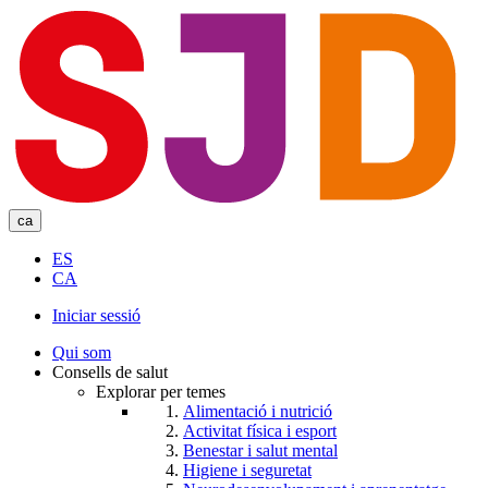
Skip
to
main
content
ca
ES
CA
Iniciar sessió
User
Qui som
account
Consells de salut
Explorar per temes
menu
Alimentació i nutrició
Activitat física i esport
Benestar i salut mental
Higiene i seguretat