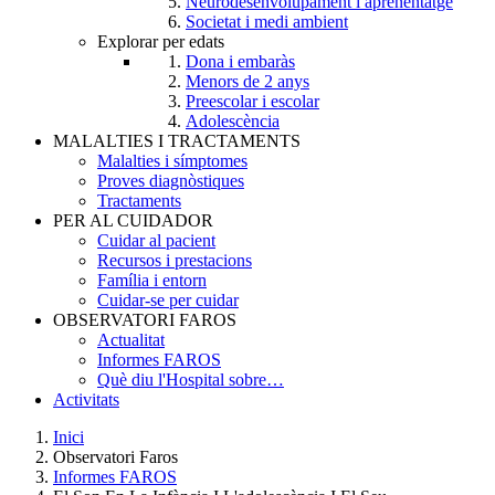
Neurodesenvolupament i aprenentatge
Societat i medi ambient
Explorar per edats
Dona i embaràs
Menors de 2 anys
Preescolar i escolar
Adolescència
MALALTIES I TRACTAMENTS
Malalties i símptomes
Proves diagnòstiques
Tractaments
PER AL CUIDADOR
Cuidar al pacient
Recursos i prestacions
Família i entorn
Cuidar-se per cuidar
OBSERVATORI FAROS
Actualitat
Informes FAROS
Què diu l'Hospital sobre…
Activitats
Inici
Observatori Faros
Breadcrumb
Informes FAROS