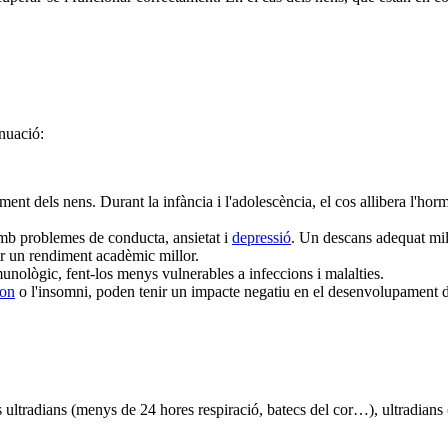
inuació:
xement dels nens. Durant la infància i l'adolescència, el cos allibera l'h
amb problemes de conducta, ansietat i
depressió
. Un descans adequat mill
r un rendiment acadèmic millor.
unològic, fent-los menys vulnerables a infeccions i malalties.
son
o l'insomni, poden tenir un impacte negatiu en el desenvolupament dels
les ultradians (menys de 24 hores respiració, batecs del cor…), ultradian