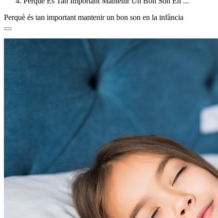
Perquè És Tan Important Mantenir Un Bon Son En ...
Perquè és tan important mantenir un bon son en la infància