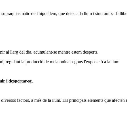
li supraquiasmàtic de l'hipotàlem, que detecta la llum i sincronitza l'al
ir al llarg del dia, acumulant-se mentre estem desperts.
ari, regulant la producció de melatonina segons l'exposició a la llum.
r i despertar-se.
per diversos factors, a més de la llum. Els principals elements que afecte