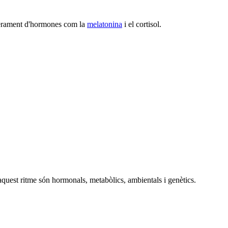
liberament d'hormones com la
melatonina
i el cortisol.
n aquest ritme són hormonals, metabòlics, ambientals i genètics.