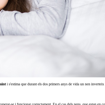
mint
i s'estima que durant els dos primers anys de vida un nen invertei
cuperar-se i funcionar correctament. En el cas dels nens, que estan en 