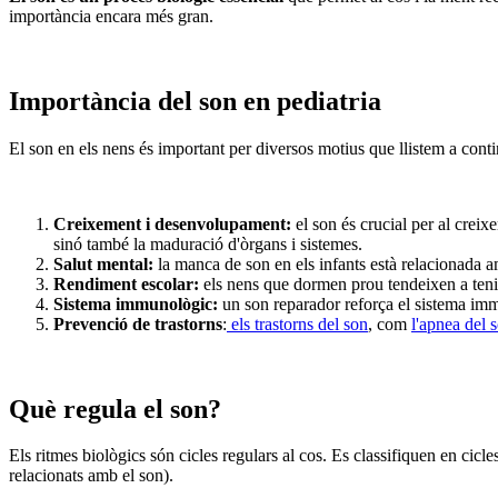
importància encara més gran.
Importància del son en pediatria
El son en els nens és important per diversos motius que llistem a cont
Creixement i desenvolupament:
el son és crucial per al crei
sinó també la maduració d'òrgans i sistemes.
Salut mental:
la manca de son en els infants està relacionada 
Rendiment escolar:
els nens que dormen prou tendeixen a teni
Sistema immunològic:
un son reparador reforça el sistema imm
Prevenció de trastorns
:
els trastorns del son
, com
l'apnea del 
Què regula el son?
Els ritmes biològics són cicles regulars al cos. Es classifiquen en cic
relacionats amb el son).