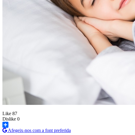
Like
87
Dislike
0
Afegeix-nos com a font preferida
Share