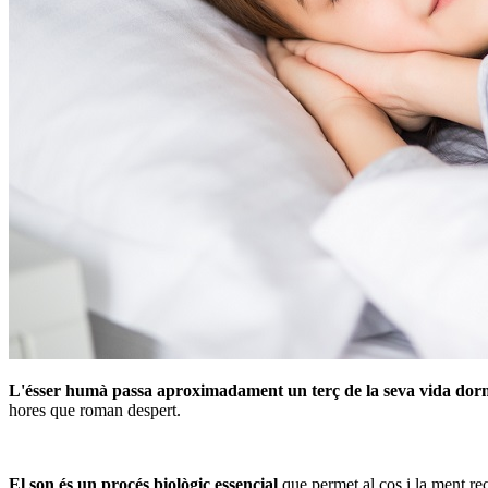
L'ésser humà passa aproximadament un terç de la seva vida dor
hores que roman despert.
El son és un procés biològic essencial
que permet al cos i la ment re