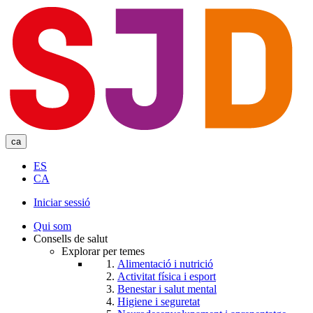
Skip
to
main
content
ca
ES
CA
Iniciar sessió
User
Qui som
account
Consells de salut
Explorar per temes
menu
Alimentació i nutrició
Activitat física i esport
Benestar i salut mental
Higiene i seguretat