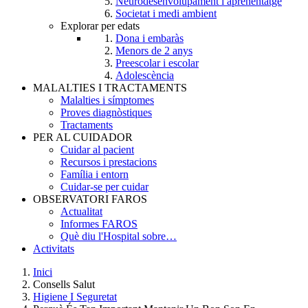
Neurodesenvolupament i aprenentatge
Societat i medi ambient
Explorar per edats
Dona i embaràs
Menors de 2 anys
Preescolar i escolar
Adolescència
MALALTIES I TRACTAMENTS
Malalties i símptomes
Proves diagnòstiques
Tractaments
PER AL CUIDADOR
Cuidar al pacient
Recursos i prestacions
Família i entorn
Cuidar-se per cuidar
OBSERVATORI FAROS
Actualitat
Informes FAROS
Què diu l'Hospital sobre…
Activitats
Inici
Consells Salut
Breadcrumb
Higiene I Seguretat