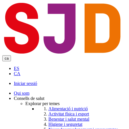
Skip
to
main
content
ca
ES
CA
Iniciar sessió
User
Qui som
account
Consells de salut
Explorar per temes
menu
Alimentació i nutrició
Activitat física i esport
Benestar i salut mental
Higiene i seguretat