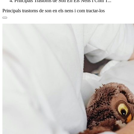
Principals Trastorns de Son En Els Nens I Com T...
Principals trastorns de son en els nens i com tractar-los