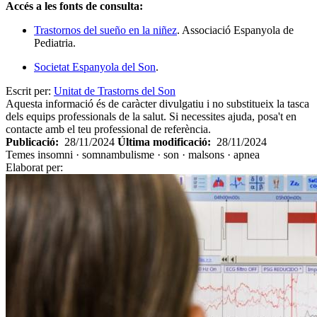
Accés a les fonts de consulta:
Trastornos del sueño en la niñez
. Associació Espanyola de
Pediatria.
Societat Espanyola del Son
.
Escrit per:
Unitat de Trastorns del Son
Aquesta informació és de caràcter divulgatiu i no substitueix la tasca
dels equips professionals de la salut. Si necessites ajuda, posa't en
contacte amb el teu professional de referència.
Publicació:
28/11/2024
Última modificació:
28/11/2024
Temes
insomni · somnambulisme · son · malsons · apnea
Elaborat per: