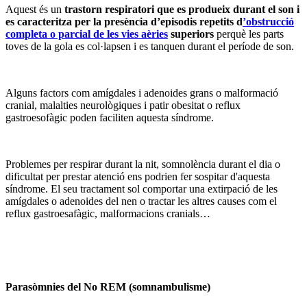
Aquest és un
trastorn respiratori que es produeix durant el son i
es caracteritza per la presència d’episodis repetits d
’obstrucció
completa o parcial de les vies aèries
superiors
perquè les parts
toves de la gola es col·lapsen i es tanquen durant el període de son.
Alguns factors com amígdales i adenoides grans o malformació
cranial, malalties neurològiques i patir obesitat o reflux
gastroesofàgic poden faciliten aquesta síndrome.
Problemes per respirar durant la nit, somnolència durant el dia o
dificultat per prestar atenció ens podrien fer sospitar d'aquesta
síndrome. El seu tractament sol comportar una extirpació de les
amígdales o adenoides del nen o tractar les altres causes com el
reflux gastroesafàgic, malformacions cranials…
Parasòmnies del No REM (somnambulisme)