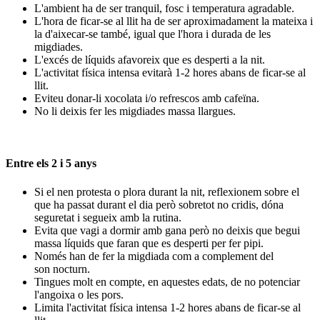
L'ambient ha de ser tranquil, fosc i temperatura agradable.
L'hora de ficar-se al llit ha de ser aproximadament la mateixa i
la d'aixecar-se també, igual que l'hora i durada de les
migdiades.
L'excés de líquids afavoreix que es desperti a la nit.
L'activitat física intensa evitarà 1-2 hores abans de ficar-se al
llit.
Eviteu donar-li xocolata i/o refrescos amb cafeïna.
No li deixis fer les migdiades massa llargues.
Entre els 2 i 5 anys
Si el nen protesta o plora durant la nit, reflexionem sobre el
que ha passat durant el dia però sobretot no cridis, dóna
seguretat i segueix amb la rutina.
Evita que vagi a dormir amb gana però no deixis que begui
massa líquids que faran que es desperti per fer pipi.
Només han de fer la migdiada com a complement del
son nocturn.
Tingues molt en compte, en aquestes edats, de no potenciar
l'angoixa o les pors.
Limita l'activitat física intensa 1-2 hores abans de ficar-se al