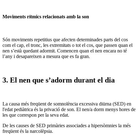
Moviments rítmics relacionats amb la son
Són moviments repetitius que afecten determinades parts del cos
com el cap, el tronc, les extremitats o tot el cos, que passen quan el
nen s’està quedant adormit. Comencen quan el nen encara no té
l’any i desapareixen a mesura que es fa gran.
3.
El nen que s’adorm durant el dia
La causa més freqüent de somnolència excessiva diürna (SED) en
l'edat pediàtrica és la privació de son. El nen/a dorm menys hores de
les que correspon per la seva edat.
De les causes de SED primàries associades a hipersòmnies la més
freqüent és la narcolèpsia.