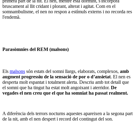
primera part de la nit. El nen, mentre està dormint, s'incorpora
bruscament al llit cridant i plorant, alterat i agitat. Com en el
somnambulisme, el nen no respon a estímuls externs i no recorda res
l'endemà.
Parasòmnies del REM (malsons)
Els
malsons
són estats del somni llargs, elaborats, complexos,
amb
augment progressiu de la sensació de por o d’ansietat
. El nen es
desperta molt espantat i totalment alerta. Descriu amb tot detall que
el somni que ha tingut ha estat molt angoixant i aterridor.
De
vegades el nen creu que el que ha somniat ha passat realment.
A diferència dels terrors nocturns aquestes apareixen a la segona part
de la nit, amb el nen despert i record del contingut del son.