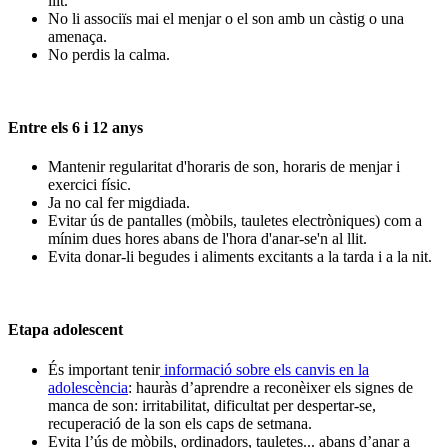
llit.
No li associïs mai el menjar o el son amb un càstig o una
amenaça.
No perdis la calma.
Entre els 6 i 12 anys
Mantenir regularitat d'horaris de son, horaris de menjar i
exercici físic.
Ja no cal fer migdiada.
Evitar ús de pantalles (mòbils, tauletes electròniques) com a
mínim dues hores abans de l'hora d'anar-se'n al llit.
Evita donar-li begudes i aliments excitants a la tarda i a la nit.
Etapa adolescent
És important tenir
informació sobre els canvis en la
adolescència
: hauràs d’aprendre a reconèixer els signes de
manca de son: irritabilitat, dificultat per despertar-se,
recuperació de la son els caps de setmana.
Evita l’ús de mòbils, ordinadors, tauletes... abans d’anar a