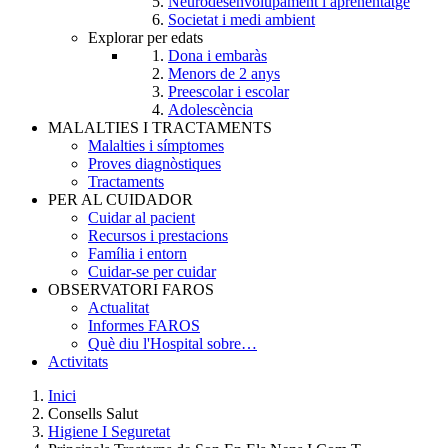
Neurodesenvolupament i aprenentatge
Societat i medi ambient
Explorar per edats
Dona i embaràs
Menors de 2 anys
Preescolar i escolar
Adolescència
MALALTIES I TRACTAMENTS
Malalties i símptomes
Proves diagnòstiques
Tractaments
PER AL CUIDADOR
Cuidar al pacient
Recursos i prestacions
Família i entorn
Cuidar-se per cuidar
OBSERVATORI FAROS
Actualitat
Informes FAROS
Què diu l'Hospital sobre…
Activitats
Inici
Consells Salut
Breadcrumb
Higiene I Seguretat