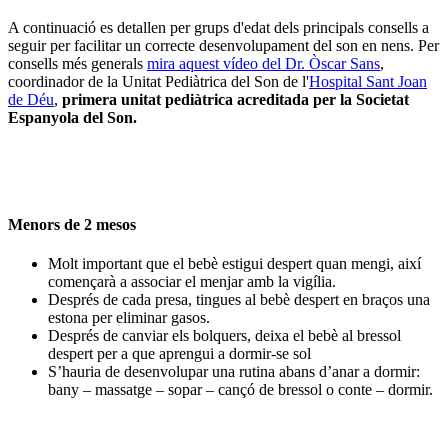
A continuació es detallen per grups d'edat dels principals consells a
seguir per facilitar un correcte desenvolupament del son en nens. Per
consells més generals
mira aquest vídeo del Dr. Òscar Sans
,
coordinador de la Unitat Pediàtrica del Son de l'
Hospital Sant Joan
de Déu
,
primera unitat pediàtrica acreditada per la Societat
Espanyola del Son.
Menors de 2 mesos
Molt important que el bebè estigui despert quan mengi, així
començarà a associar el menjar amb la vigília.
Després de cada presa, tingues al bebè despert en braços una
estona per eliminar gasos.
Després de canviar els bolquers, deixa el bebè al bressol
despert per a que aprengui a dormir-se sol
S’hauria de desenvolupar una rutina abans d’anar a dormir:
bany – massatge – sopar – cançó de bressol o conte – dormir.