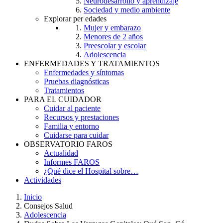
Neurodesarrollo y aprendizaje
Sociedad y medio ambiente
Explorar per edades
Mujer y embarazo
Menores de 2 años
Preescolar y escolar
Adolescencia
ENFERMEDADES Y TRATAMIENTOS
Enfermedades y síntomas
Pruebas diagnósticas
Tratamientos
PARA EL CUIDADOR
Cuidar al paciente
Recursos y prestaciones
Familia y entorno
Cuidarse para cuidar
OBSERVATORIO FAROS
Actualidad
Informes FAROS
¿Qué dice el Hospital sobre…
Actividades
Inicio
Consejos Salud
Breadcrumb
Adolescencia