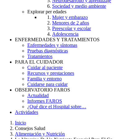
Neurodesarrollo y aprendizaje
Sociedad y medio ambiente
Explorar per edades
Mujer y embarazo
Menores de 2 años
Preescolar y escolar
Adolescencia
ENFERMEDADES Y TRATAMIENTOS
Enfermedades y síntomas
Pruebas diagnósticas
Tratamientos
PARA EL CUIDADOR
Cuidar al paciente
Recursos y prestaciones
Familia y entorno
Cuidarse para cuidar
OBSERVATORIO FAROS
Actualidad
Informes FAROS
¿Qué dice el Hospital sobre…
Actividades
Inicio
Consejos Salud
Breadcrumb
Alimentación y Nutrición