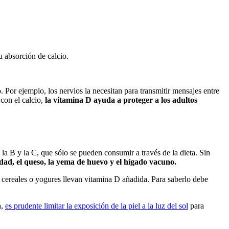
u absorción de calcio.
Por ejemplo, los nervios la necesitan para transmitir mensajes entre
con el calcio,
la vitamina D ayuda a proteger a los adultos
a B y la C, que sólo se pueden consumir a través de la dieta. Sin
dad, el queso, la yema de huevo y el hígado vacuno.
, cereales o yogures llevan vitamina D añadida. Para saberlo debe
a,
es prudente limitar la exposición de la piel a la luz del sol
para