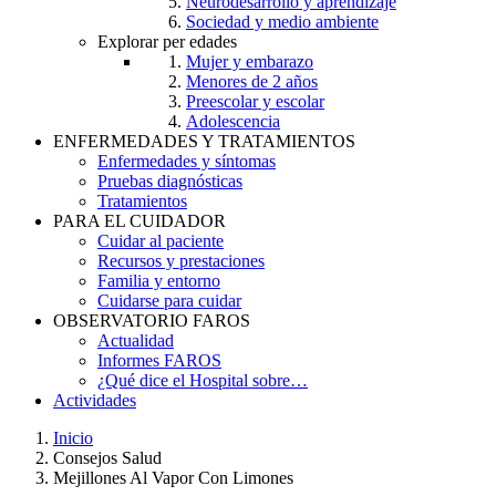
Neurodesarrollo y aprendizaje
Sociedad y medio ambiente
Explorar per edades
Mujer y embarazo
Menores de 2 años
Preescolar y escolar
Adolescencia
ENFERMEDADES Y TRATAMIENTOS
Enfermedades y síntomas
Pruebas diagnósticas
Tratamientos
PARA EL CUIDADOR
Cuidar al paciente
Recursos y prestaciones
Familia y entorno
Cuidarse para cuidar
OBSERVATORIO FAROS
Actualidad
Informes FAROS
¿Qué dice el Hospital sobre…
Actividades
Inicio
Consejos Salud
Breadcrumb
Mejillones Al Vapor Con Limones