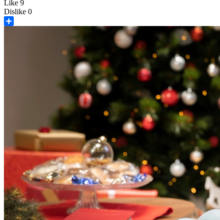
Like
9
Dislike
0
Share