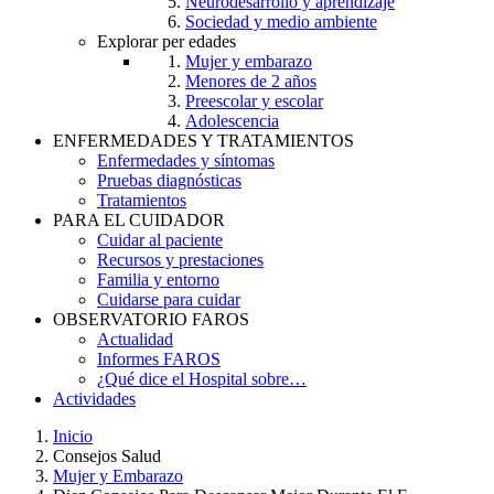
Neurodesarrollo y aprendizaje
Sociedad y medio ambiente
Explorar per edades
Mujer y embarazo
Menores de 2 años
Preescolar y escolar
Adolescencia
ENFERMEDADES Y TRATAMIENTOS
Enfermedades y síntomas
Pruebas diagnósticas
Tratamientos
PARA EL CUIDADOR
Cuidar al paciente
Recursos y prestaciones
Familia y entorno
Cuidarse para cuidar
OBSERVATORIO FAROS
Actualidad
Informes FAROS
¿Qué dice el Hospital sobre…
Actividades
Inicio
Consejos Salud
Breadcrumb
Mujer y Embarazo